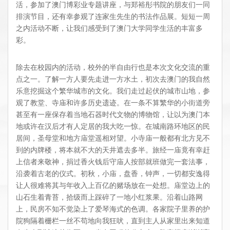
活，参加了澳门博彩业专题讲座，与郑裕彤书院的朋友们一同
排演节目，还有幸参观了连家生先生的书法作品展。短短一周
之内活动不断，让我们感受到了澳门大学同学生活的丰富多
彩。
除去在校园内的活动，校外的半自由行也是本次文化交流的重
点之一。了解一方人要先走进一方水土，初次去澳门的我自然
乐意挖掘这个繁华城市的文化。我们走过起伏的城市山地，参
观了教堂、寺庙和许多历史遗迹。在一条不算繁华的小街道旁
甚至有一座保存着当地石器时代文物的博物馆，让以为澳门本
地或许在汉后才有人定居的我大吃一惊。在城南路环地区的民
居间，圣母堂和地方庙堂遥相对望。小寺庙一般都有北方见不
到的内牌楼，将本就不大的天井遮去多半。旅经一庙竟有幸赶
上信者来敬神，捐过香火钱后守庙人按部就班做完一套法事，
沿袭着古老的仪式。初秋，小庙，盘香，钟声，一切都安逸得
让人很难将其与年收入上百亿的赌场放在一处想。庙堂边上的
山石生着青苔，拾级而上踩碎了一地小红浆果。沿着山路网
上，民房不知不觉染上了爱琴海式的色调。各家院子里养的护
院狗隔着栅栏一丝不苟地向我狂吠，直到主人从家里出来知道