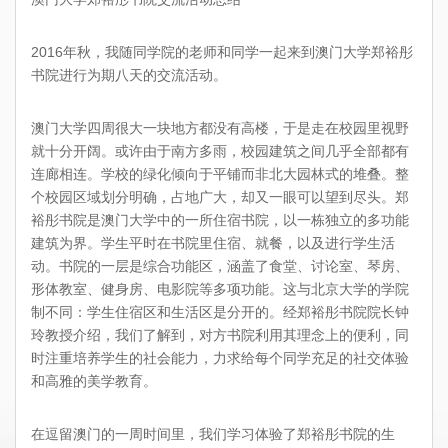
2016
年秋，我随同学院的老师和同学一起来到澳门大学郑裕彤
书院进行为期八天的交流活动。
澳门大学四周很大一块地方都没有高楼，于是走在校园里视野
就十分开阔。或许由于南方多雨，校园建筑之间几乎全部都有
连廊相连。学校的绿化倾向于平铺而非北大园林式的堆叠。整
个校园区域划分明确，占地广大，却又一眼可以望到尽头。郑
裕彤书院是澳门大学中的一所住宿书院，以一栋独立的多功能
建筑为界。学生平时在书院里住宿、就餐，以及进行学生活
动。书院的一层是综合功能区，涵盖了食堂、讨论室、琴房、
形体教室、健身房、电影院等多项功能。这与北京大学的学院
制不同：学生住宿区和生活区是分开的。经郑裕彤书院院长钟
玲教授介绍，我们了解到，对方书院利用其理念上的便利，同
时注重培养学生的社会能力，力求给每个同学充足的社交体验
和高雅的美学教育。
在逗留澳门的一周时间里，我们学习体验了郑裕彤书院的生