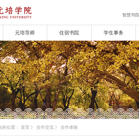
智慧书
元培导师
住宿书院
学生事务
在的位置：
首页
》
合作交流
》 合作体验