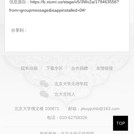
信息源自：
https://b.xiumi.us/stage/v5/3Wv2a/179463556?
from=groupmessage&isappinstalled=0#/
分享到：
院长信箱
/
下载专区
/
合作捐赠
/
友情链接
北京大学元培学院
北大元培人
北京大学俄文楼 100871
邮箱：pkuypzhb@163.com
电话：010-62758326
TOP
版权所有：北京大学元培学院