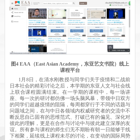
图4
EAA
（E
ast Asian Academy
，东亚艺文书院）线上
课程平台
1月8日，在
清水刚教授与同学们
关于疫情
和
二战前
日本社会的精彩讨论之后，
本学期的东亚人文与社会线
上联合课程
圆满结束
。
在一学期的课程中，每一场讲
座、每一次的研讨都仿佛一场头脑风暴，带领中日双方
的同学们超越疫情的阻隔，每周都穿行于不同的话题与
问题域之间，在与中日各领域内权威研究者的交流中不
断反思自己固有的思维范式、打破已有的偏见、深化对
彼此的理解，
更是在合作与讨论中
与彼此
建立深厚的友
谊。
所有参与课程的师生们无不期盼有朝一日能够于线
下相聚，延续线上课程未尽的讨论，在变动的国际局势