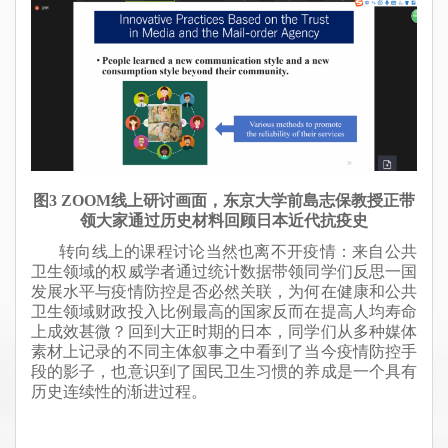
图3
ZOOM
线上研讨画面，东京大学
前島志保
教授正带
领大家通过历史材料回顾日本近代抗疫史
转向线上的课程讨论当然也离不开疫情：来自公共
卫生领域的权威学者通过统计数据带领同学们反思
一国
发展水平与疫情防控是否必然关联，为何在健康和公共
卫生领域财政投入比例最高的国家反而在提高人均寿命
上成效甚微？回到大正时期的日本，同学们从多种媒体
素材上记录的不同主体叙事之中看到了当今疫情防控手
段的影子
，也意识到了国民卫生习惯的养成是一个具有
历史连续性的
渐进过程。