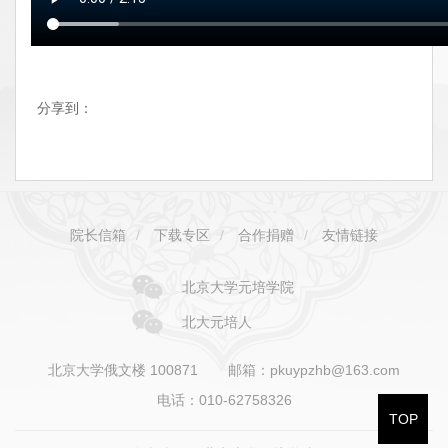
分享到：
院长信箱
/
下载专区
/
合作捐赠
/
友情链接
北京大学元培学院
北大元培人
北京大学俄文楼 100871
邮箱：pkuypzhb@163.com
电话：010-62758326
TOP