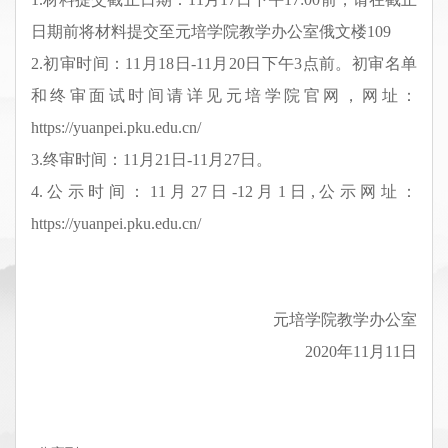
日期前将材料提交至元培学院教学办公室俄文楼1
09
2.
初审时间：
11
月
18
日
-
1
1
月
2
0
日下午3点前。初审名单
和终审面试时间请详见元培学院官网，网址：
https://yuanpei.pku.edu.cn/
3
.
终审时间：
1
1
月
21
日
-1
1
月
27
日。
4
.
公示时间：
1
1
月
27
日-
12
月
1
日,公示网址：
https://yuanpei.pku.edu.cn/
元培学院
教学办公室
2020
年
11
月
1
1
日