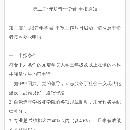
第
二
届
“
元培
青年学者”
申报通知
第
二
届
“元培青年学者”申报工作即日启动，请有意申请
者按照要求申报。
一、申报条件
符合下列条件的元培学院大学三年级及以上在读的本科
生
和留学生
均可申请：
1. 拥护中国共产党的领导，
立志
服务于社会主义现代化
建设，品德良好，遵纪守法
；
2.
自觉遵守学校和学院的各项规章制度，未受过各类纪
律处分；
3.
专业总成绩排名在
40%
以内（含
40%
），且未有成绩
不及格课程；