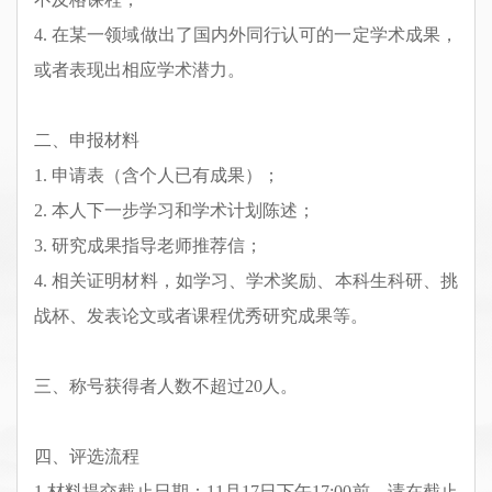
4.
在某一领域做出了国内外同行认可的一定学术成果，
或者表现出相应学术潜力。
二、申报材料
1
.
申请表（含
个人
已有
成果）；
2
.
本人下一步
学习
和
学术
计划陈述；
3.
研究成果指导老师推荐信；
4.
相关证明材料，
如
学习
、
学术奖励、本科生科研、挑
战杯、发表论文或者课程优秀研究成果等
。
三、称号获得者人数不超过
20
人。
四、评选流程
1.
材料提交截止日期：
1
1
月
17
日
下午17:00前
，请在截止