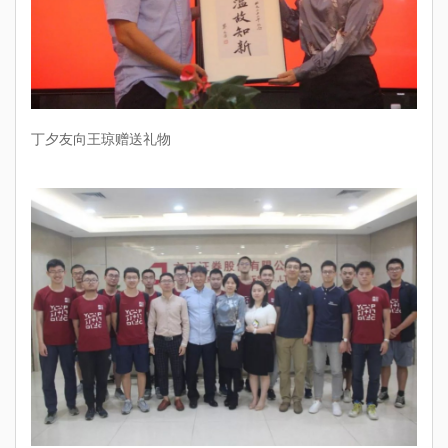
丁夕友向王琼赠送礼物