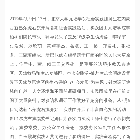
2019年7月9日-13日，北京大学元培学院社会实践团师生在内蒙
古新巴尔虎右旗开展暑期社会实践活动，实践团由元培学院李
泊桥副院长带队，辅导员朱子云及18级学生杨周锦、李泽宇、
史浩然、刘欣萌、黄卢宇杰、岳凌、王一格、郑名礼、张福
君、王瀛琦组成。新巴尔虎右旗坐落于广袤的呼伦贝尔大草原
上，位于中、蒙、俄三国交界处，是重要的边境少数民族地
区、天然牧场和生态功能区。本次实践活动以“生态文明建设背
景下天然草原地区的生态保护与社会发展”为主题，针对调研地
域的自然、人文环境和不同的调研项目，实践团成员在行前查
阅了大量资料，对参访和调研工作做好了充分的准备。从7月9
日到达新巴尔虎右旗开始，实践团开展了丰富而充实的活动，
新巴尔虎右旗旗委书记娜日斯多次与实践团师生进行了亲切交
流，旗委常委、办公室主任金仓，旗委办公室副主任巴雅尔
图、白玉霞与实践团共同进行了参访调研，实践全程得到了新