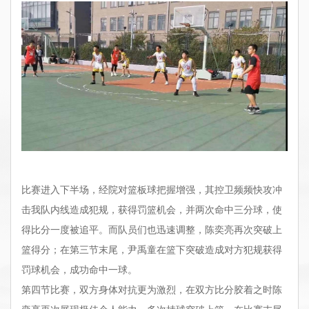
比赛进入下半场，经院对篮板球把握增强，其控卫频频快攻冲
击我队内线造成犯规，获得罚篮机会，并两次命中三分球，使
得比分一度被追平。而队员们也迅速调整，陈奕亮再次突破上
篮得分；在第三节末尾，尹禹童在篮下突破造成对方犯规获得
罚球机会，成功命中一球。
第四节比赛，双方身体对抗更为激烈，在双方比分胶着之时陈