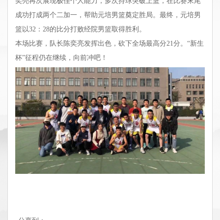
奕亮再次展现极佳个人能力，多次持球突破上篮，在比赛末尾
成功打成两个二加一，帮助元培男篮奠定胜局。最终，元培男
篮以32：28的比分打败经院男篮取得胜利。
本场比赛，队长陈奕亮发挥出色，砍下全场最高分21分。“新生
杯”征程仍在继续，向前冲吧！