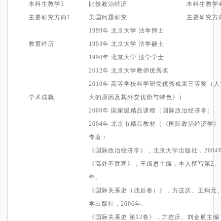
本科生教学
3
比较政治经济
本科生教学
主要
研究方向
1
美国问题研究
主要
研究方
1999年
北京大学
法学博士
教育经历
1993年
北京大学
法学硕士
1990年 北京大学 法学学士
2
012
年 北京大学教师优秀奖
2
010
年
高等学校科学研究优秀成果
三等
奖（人
学术成就
大的原因及其外交优势与特色》
）
2008年 国家级精品课程（国际政治经济学）
2
004
年 北京
市精品教材
（《国际政治经济学》
专著：
《国际政治经济学》，北京大学出版社，2004
《高处不胜寒》，
王缉思主编
，
本人撰写
第
2
、
年
。
《国际关系史（战后卷）》，
方连庆、王炳元
学出版社，2006年。
《国际关系史 第12卷》，
方连庆、刘金质主编