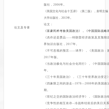
版社，2006年
。
《美国文化与社会十五讲》（第二版），
袁明主编
大学出版社
，2015年
。
论文：
论文及专著
《富豪民粹考验美国政治》，《中国国际战略评论
《杰作还是赝品——特朗普经济政策及其预期后
界知识出版社，2017年。
《不可忽视的预言——译序》，《美国政治：
2017年版。
《当政治极化与社会分化同行》，《中国国际战略
年。
《三十年美国政治》，
《三十年世界政治变迁
《
四象限之间的游走
--
1978—2008年的美国政
期。
《
世纪之交的国际政治经济学
》
，《国际政治研
《
竞争性的相互依存
--
冷战终结前后的美日关