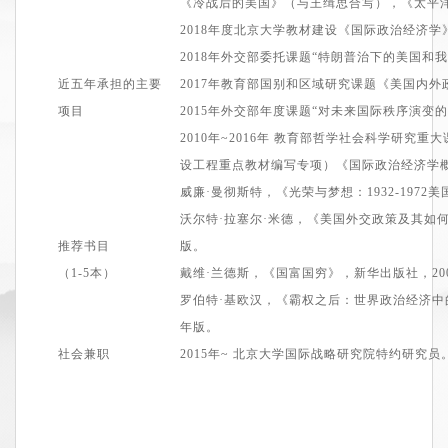
《
冷战后的美国
》
（与
王缉思
合写
）
，《太平洋
2018年度北京大学教材建设《国际政治经济学
2018年外交部委托课题“
特
朗普治下的美国和我
近五年承担的主要
2
0
17
年
教育部国别和区域研究课题《美国内外
项目
2015年外交部年度课题“对未来国际秩序演变
2
0
10
年~
2016年
教育部哲学社会科学研究重大
设工程重点教材编写专项）《国际政治经济学
威廉·曼彻斯特，《光荣与梦想：1932-1972
沃尔特·拉塞尔·米德，《美国外交政策及其如何
推荐书目
版。
（1
-5
本）
戴维·兰德斯，《国富国穷》，新华出版社，20
罗伯特·
基欧汉
，《霸权之后：世界政治经济中的
年版。
社会兼职
2
015
年~
北京大学国际战略研究院特约研究员