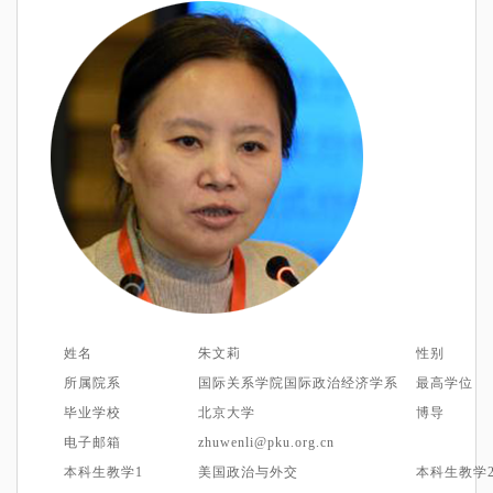
姓名
朱文
莉
性别
所属院系
国际关系学院国际政治经济学系
最高学位
毕业学校
北京大学
博导
电子邮箱
zhuwenli@pku.org.cn
本科生教学1
美国政治与外交
本科生教学