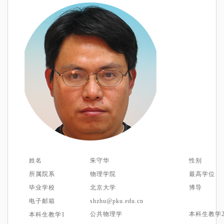
姓名
朱守华
性别
所属院系
物理学院
最高学位
毕业学校
北京大学
博导
电子邮箱
shzhu@pku.edu.cn
公共
物理学
本科生教学
本科生教学1