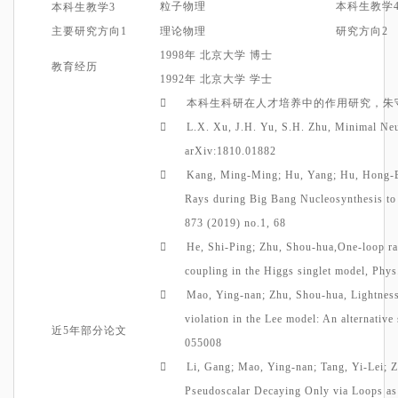
粒子物理
本科生教学
本科生教学
3
主要
研究方向
1
理论
物理
研究方向
2
1998
年
北京大学
博士
教育经历
1992年
北京
大学
学士

本科生科研在人才培养中的作用研究，朱守

L.X. Xu, J.H. Yu, S.H. Z
h
u,
Minimal Neu
arXiv:1810.01882

Kang, Ming-Ming; Hu, Yang; Hu, Hong-
Rays during Big Bang Nucleosynthesis to
873 (2019) no.1, 68

He, Shi-Ping; Zhu,
Shou
-
hua,One
-loop ra
coupling in the Higgs singlet model,
Phys

Mao, Ying-nan; Zhu,
Shou-hua
,
Lightnes
violation in the Lee model: An alternative 
近5年部分论文
055008

Li, Gang; Mao, Ying-nan; Tang, Yi-Lei; 
Pseudoscalar
Decaying Only via Loops as 