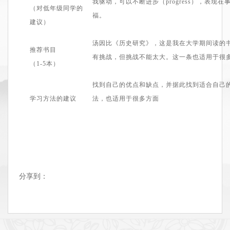
我驱动，可以不断进步（progress），表
（对低年级同学的
福。
建议）
汤因比
《
历史研究
》，
这是我在大学期间读的
推荐书目
有挑战，但挑战不能太大。这一条也适用于
很
（1
-5
本）
找到自己的优点和缺点，并据此找到适合自己
学习方法的建议
法，也适用于很多方面
分享到：