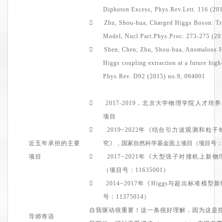
Diphoton Excess,
Phys.Rev.Lett
. 116 (20

Zhu,
Shou-hua
,
Charged Higgs Boson: Tr
Model,
Nucl.Part.Phys.Proc
. 273-275 (2

Shen, Chen; Zhu,
Shou-hua
,
Anomalous Hi
Higgs coupling extraction at a future high
Phys.Rev
. D92 (2015) no.9, 094001

2017-2019
，
北京大学物理学院人才培养
项目

2019~
2022
年
《
结合引力波观测和粒子
近五年承担的主要
究
》，国家自然科学基金
面上
项目
（项目号
项目

2017~
2021
年
《
大型强子对撞机上新物
（项目号
：11635001
）

2014~
2017
年
《Higgs与超出标准模型
号
：11375014
）
自我驱动很重要
！这一条很好理解，因为这是指数率
导师寄语