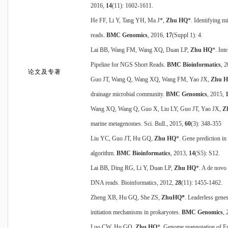
2016,
14
(11): 1602-1611.
He FF, Li Y, Tang YH, Ma J*,
Zhu HQ
*. Identifying m
reads.
BMC Genomics
, 2016,
17
(Suppl 1): 4.
Lai BB, Wang FM, Wang XQ, Duan LP,
Zhu HQ
*. In
Pipeline for NGS Short Reads.
BMC Bioinformatics
, 
论文及专著
Guo JT, Wang Q, Wang XQ, Wang FM, Yao JX,
Zhu 
drainage microbial community.
BMC Genomics
, 2015,
Wang XQ, Wang Q, Guo X, Liu LY, Guo JT, Yao JX,
Z
marine metagenomes.
Sci. Bull
.
, 2015,
60
(3): 348-355
Liu YC, Guo JT, Hu GQ,
Zhu HQ
*. Gene prediction i
algorithm.
BMC Bioinformatics
, 2013,
14
(S5): S12.
Lai BB, Ding RG, Li Y, Duan LP,
Zhu HQ
*. A de novo
DNA reads.
Bioinformatics
, 2012,
28
(11): 1455-1462.
Zheng XB, Hu GQ, She ZS,
ZhuHQ*
. Leaderless genes 
initiation mechanisms in prokaryotes.
BMC Genomics
,
Luo CW, Hu GQ,
Zhu HQ
*, Genome reannotation of Es