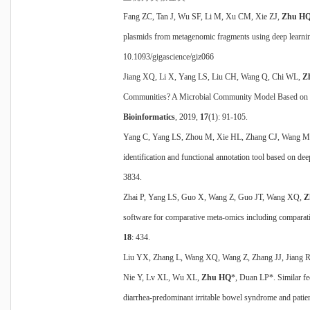
Fang ZC, Tan J, Wu SF, Li M, Xu CM, Xie ZJ,
Zhu H
plasmids from metagenomic fragments using deep learni
10.1093/gigascience/giz066
Jiang XQ, Li X, Yang LS, Liu CH, Wang Q, Chi WL,
Z
Communities? A Microbial Community Model Based on 
Bioinformatics
, 2019,
17
(1): 91-105.
Yang C, Yang LS, Zhou M, Xie HL, Zhang CJ, Wang 
identification and functional annotation tool based on dee
3834.
Zhai P, Yang LS, Guo X, Wang Z, Guo JT, Wang XQ,
Z
software for comparative meta-omics including compara
18
: 434.
Liu YX, Zhang L, Wang XQ, Wang Z, Zhang JJ, Jiang 
Nie Y, Lv XL, Wu XL,
Zhu HQ
*, Duan LP*. Similar fec
diarrhea-predominant irritable bowel syndrome and patie