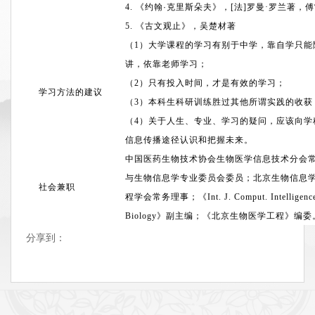
4.
《约翰·克里斯朵夫》，
[
法
]
罗曼
·
罗兰著，傅
5.
《古文观止》，吴楚材著
（
1
）大学课程的学习有别于中学，靠自学只能
讲，依靠老师学习；
（
2
）只有投入时间，才是有效的学习；
学习方法的建议
（
3
）本科生科研训练胜过其他所谓实践的收获
（
4
）关于人生、专业、学习的疑问，应该向学
信息传播途径认识和把握未来。
中国医药生物技术协会生物医学信息技术分会
与生物信息学专业委员会委员；北京生物信息
社会兼职
程学会常务理事；《
Int. J. Comput. Intelligen
Biology
》副主编；《北京生物医学工程》编委
分享到：