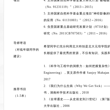
项目
4.
主持国家自然科学基金重大研究计划
“
极端微
（
No. 91231119
）
”
（
2013
～
2015
）
5.
主持国家自然科学基金重点项目
“
神经影像的
的应用（
No. 61131003
）
”
（
2012
～
2016
）
6.
负责国家重点基础研究发展计划（
973
计划）
研究（
No. 2011CB707503
）
”
（
2011
～
2016
）
导师寄语
希望同学们充分利用北大特别是北大元培学院
（对低年级同学的
长都提供了最优秀的资源，不仅有知识、实践
建议）
1.
《科学与工程中的洞察力：如何把握复杂性
Engineering
），英文原作作者
Sanjoy Mahajan
2017
2.
《我们为什么生病（
Why We Get Sick
）—
推荐书目
书，湖南科学技术出版社，
2018
（
1-5
本）
3.
《全球通史
——
从史前史到
21
世纪》（第
7
版
大学出版社，
2006