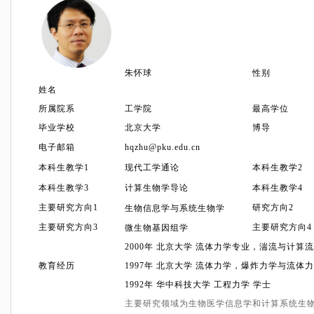
朱怀球
性别
姓名
所属院系
工学院
最高学位
毕业学校
北京大学
博导
电子邮箱
hqzhu@pku.edu.cn
本科生教学
1
现代工学通论
本科生教学
2
本科生教学
3
计算生物学导论
本科生教学
4
主要研究方向
1
研究方向
2
生物信息学与系统生物学
主要研究方向
3
主要研究方向
4
微生物基因组学
2000
年
北京大学
流体力学专业，湍流与计算流
教育经历
1997
年
北京大学
流体力学，爆炸力学与流体力
1992
年
华中科技大学
工程力学
学士
主要研究领域为生物医学信息学和计算系统生