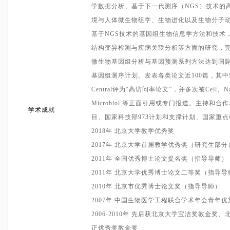
学数据分析、基于下一代测序（
NGS
）技术的
境与人体微生物组学、生物进化以及生物分子
基于
NGS
技术的基因组生物信息学方法和技术
结构变异检测与疾病关联分析等方面的研究，
微生物基因组分析与基因预测系列方法达到国
基因组测序计划。发表各类论文近
100
篇，其中
Central
评为
“
高访问率论文
”
，并多次被
Cell
、
N
Microbiol.
等正面引用或专门报道。主持和合作
学术成就
目、国家科技部
973
计划和支撑计划、国家重点
2018
年
北京大学教学优秀奖
2017
年
北京大学首届教学优秀奖（研究生部分
2011
年
全国优秀博士论文提名奖（指导导师）
2011
年
北京大学优秀博士论文二等奖（指导导
2010
年
北京市优秀博士论文奖（指导导师）
2007
年
中国生物医学工程联合学术年会青年优
2006-2010
年
先后获北京大学宝洁奖教金奖、
正优秀奖教金奖