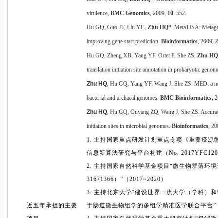
virulence,
BMC Genomics
, 2009,
10
: 552.
Hu GQ, Guo JT, Liu YC,
Zhu HQ
*. MetaTISA: Metageno
improving gene start prediction.
Bioinformatics
, 2009,
2
Hu GQ, Zheng XB, Yang YF, Ortet P, She ZS,
Zhu HQ
translation initiation site annotation in prokaryotic geno
Zhu HQ
, Hu GQ, Yang YF, Wang J, She ZS. MED: a new
bacterial and archaeal genomes.
BMC Bioinformatics
, 
Zhu HQ
, Hu GQ, Ouyang ZQ, Wang J, She ZS. Accuracy 
initiation sites in microbial genomes.
Bioinformatics
, 2
1.
主持国家重点研发计划重点专项《重要疫源
信息新算法研究与平台构建（
No. 2017YFC120
2.
主持国家自然科学基金项目
“
微生物群落环境
31671366
）
”
（
2017~2020
）
3.
主持北京大学
“
建设世界一流大学（学科）和
近五年承担的主要
于肠道微生物组学的多组学精准医学联合平台
”