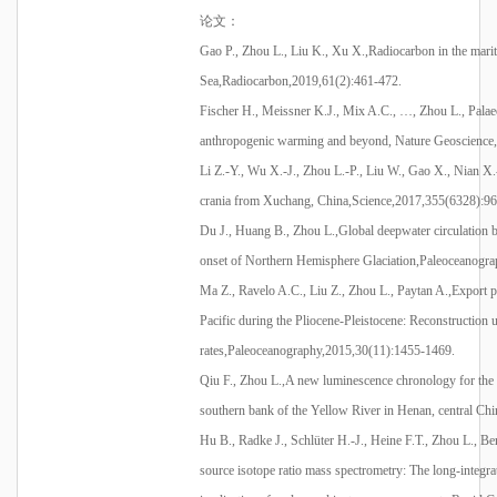
论文
：
Gao P., Zhou L., Liu K., Xu
X.,Radiocarbon
in the mari
Sea,Radiocarbon,2019,61(2):461-472.
Fischer H., Meissner K.J., Mix A.C.,
…
, Zhou L.,
Palae
an
thropogenic warming and beyond,
Nature Geosc
ience
Li Z.-Y., Wu X.-J., Zhou L.-P., Liu W., Gao X.,
Nian
X.
crania from
Xuchang
, China,Science,2017,355(6328):9
Du J., Huang B., Zhou
L.,Global
deepwater
circulation 
onset of Northern Hemisphere Glaciation,Paleoceanogr
Ma Z.,
Ravelo
A.C., Liu Z., Zhou L.,
Paytan
A.,Export
p
Pacific during the Pliocene-Pleistocene: Reconstruction 
rates,Paleoceanography,2015,30(11):1455-1469.
Qiu
F., Zhou
L.,A
new luminescence chronology for the
southern bank of the Yellow River in Henan, central
Chi
Hu B., Radke J., Schlüter H.-J., Heine F.T., Zhou L.,
Be
source isotope ratio mass spectrometry: The long-integr