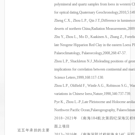
polymineral
and quartz samples from loess in western Chin
for optical
dating,Quaternary
Geochronology,2010,5:149
Zheng C.X., Zhou L.P., Qin
J.T.,Difference
in luminesce
deserts of northern
China,Radiation
Measurements,2009,
Zhu Y., Zhou L., Mo D., Kaakinen A., Zhang Z.,
Forteli
late Neogene Hipparion Red Clay in the eastern Loess P
Palaeoclimatology
, Palaeoecology,2008,268:47-57.
Zhou L.P., Shackleton
N.J.,Misleading
positions of geom
implications for correlation between continental and ma
Science Letters,1999,168:117-130.
Zhou L.P., Oldfield F.,
Wintle
A.G., Robinson S.G., W
variations in Chinese loess,Nature,1990,346:737-739.
Pye
K., Zhou L.-
P.,Late
Pleistocene and Holocene aeolia
Northwest Pacific
Ocean,Palaeogeography
,
Palaeoclimat
2018
~20
21
年
《
南海
184航次第四纪深海沉积
面上
项目
近五年承担的主要
2013~2016年 《南海深部过程的海水14C
示踪