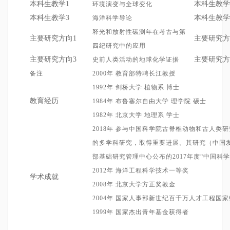
本科生教学1
本科生教学
环境演变与全球变化
本科生教学
3
本科生教学
海洋科学导论
释光和放射性碳测年在考古与第
主要研究方向1
主要
研究方
四纪研究中的应用
主要研究方向
3
主要研究方
史前人类活动的地球化学证据
备注
2000年
教育部特聘长江教授
1992
年
剑桥大学 植物系 博士
教育经历
1984年
布鲁塞尔自由大学 理学
院
硕士
1982年
北京大学
地理系
学士
2018年
参与中国科学院古脊椎动物和古人类研
的多学科研究，取得重要进展。其研究（中国发
部基础研究管理中心公布的2017年度“中国科学
2012
年
海洋工程科学技术一等奖
学术成就
2008
年
北京大学方正奖教金
2004年
国家人事部新世纪百千万人才工程国家
1999
年
国家杰出青年基金获得者