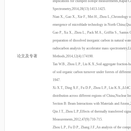
implications for clumped isotope
measurements,Rapid
Co
Spectrometry,2014,28(13):1413-1425.
Nian
X., Gao X.,
Xie
F., Mei H., Zhou
L.,Chronology
o
emergence of microblade technology in North
China,Qua
Gao P., Xu X., Zhou L., Pack M.A., Griffin S., Santos
preparation of dissolved inorganic carbon in natural wat
radiocarbon analysis by accelerator mass
spectrometry,
论文及专著
Methods,2014,12(4):174190.
Tan W.B., Zhou L.P., Liu
K.X.,Soil
aggregate fraction-ba
of soil organic carbon turnover under forests of differen
1947.
Xi X.T., Ding X.F., Fu D.P., Zhou L.P., Liu
K.X.,Δ
14C 
distribution across different regions of
China,Nuclear
Ins
Section B: Beam Interactions with Materials and Atoms
Qin J.T., Zhou
L.P.,Effects
of thermally transferred sig
Measurements,2012,47(9):710-715.
Zhou L.P., Fu D.P., Zhang
J.F.,An
analysis of the compo