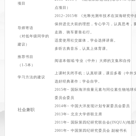
项目
点项目
）
201
2~201
5
年
《
光释光测年技术在深海研究中
保持进北大前的理想，专心学习，认真思考，
导师寄语
走路、骑车要靠右
行。
（对低年级同学的
适度使用社交
媒体，学会选择讲座。
建议）
多听古典音乐
，认真上体育课。
推荐书目
阅读本领域/专业（中外）大师的文集和自传
（1
-5
本）
上课时关闭手机
；
认真听课，课后多看（中外
学习方法的建议
选好经典著作
；
学会自学
。
2015
年
~
国际海洋痕量元素与同位素生物地球化
委员会委员
2
014
年
~
中国大洋发现计划专家委员会委员
社会兼职
2013
年
~
北京大学侨联主席
2011
年
~
国际第四纪研究联合会(INQUA)地
2001
年
~
中国第四纪研究委员会 副秘书长