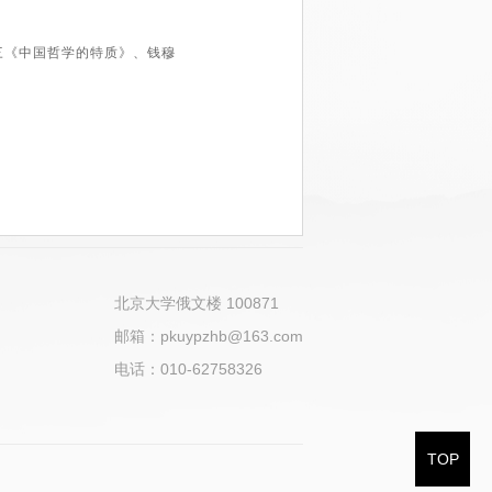
三《中国哲学的特质》、钱穆
北京大学俄文楼 100871
邮箱：pkuypzhb@163.com
电话：010-62758326
TOP