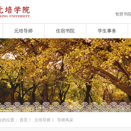
智慧书
元培导师
住宿书院
学生事务
在的位置：
首页
》
元培导师
》 导师风采