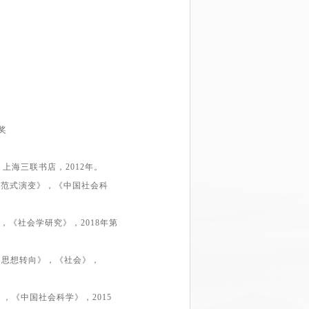
奖
：上海三联书店
，2
012
年。
及范式演变》，《中国社会科
》，《社会学研究》
，2
018
年
第
的思想转向》，《社会》
，
》，《中国社会科学》
，2
015