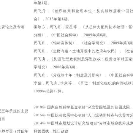
年
第1期
。
周飞舟，《差序格局和伦理本位：从丧服制度看中国
会》
，2
015
年
第1期
。
主要论文及专著
渠敬东
，
周飞舟
，应星等
，《从总体支配到技术治理：基
分析》，《中国社会科学》
，2
009
年
第6期
。
周飞舟，《锦标赛体制》，《社会学研究》
，2
009
年
第3期
周飞舟，《生财有道：土地开发中的政府与农民》，《社
周飞舟，《从汲取型政权到悬浮型政权：税费改革对国家
学研究》
，2
006
年
第3期；
周飞舟，《分税制十年：制度及其影响》，《中国社会科
李猛
，
周飞舟
,
李康等
，《单位：制度化组织的内部机制
1
999
年
总第12辑。
2
019
年 国家自然科学基金项目“深度贫困地区的贫困成因
近五年承担的主要
2015
年
中国扶贫发展中心
项目
“人口流动新特点与扶贫对策
项目
2014
年
中国城市规划设计研究院
项目
“赤峰市城乡统筹规划
导师寄语（对低年
择善固执，惟日孜孜