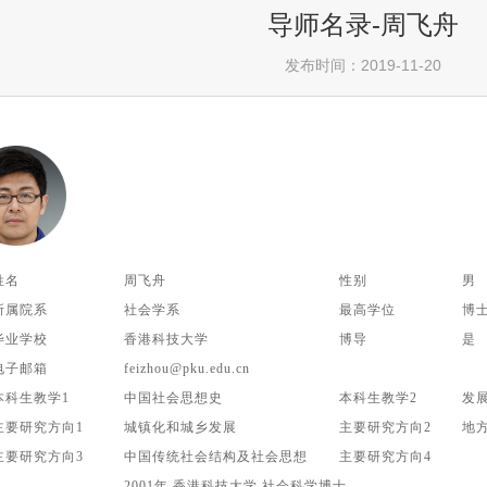
导师名录-周飞舟
发布时间：2019-11-20
姓名
周飞舟
性别
男
所属院系
社会学系
最高学位
博
毕业学校
香港
科技大学
博导
是
电子邮箱
feizhou@pku.edu.cn
本科生教学1
中国社会思想史
本科生教学
2
发
主要研究方向1
城镇化和城乡发展
主要研究方向2
地
主要研究方向3
中国传统社会结构及社会思想
主要研究方向4
2001
年
香港科技大学
社会科学博士