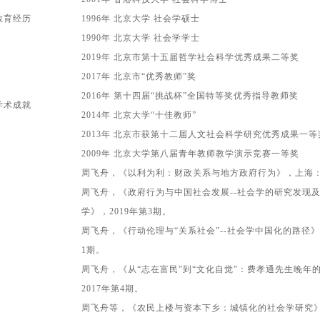
教育经历
1996
年
北京大学
社会学硕士
1990
年
北京大学
社会学学士
2
019
年 北京市第十五届哲学社会科学优秀成果二等奖
2017
年
北京市“优秀教师”
奖
2
016
年
第十四届“挑战杯”
全国特等奖优秀指导教师奖
学术成就
2
014
年
北京大学
“
十佳教师
”
2
013
年 北京市获第十二届人文社会科学研究优秀成果一等
2
009
年 北京大学第八届青年教师教学演示竞赛一等奖
周飞舟，
《以利为利：财政关系与地方政府行为》，上海
周飞舟，《政府行为与中国社会发展--社会学的研究发现
学》
，2
019
年
第3期
。
周飞舟，《行动伦理与“关系社会”--社会学中国化的路径
1期
。
周飞舟，《从“志在富民”到“文化自觉”：费孝通先生晚年
2
017
年
第4期
。
周飞舟
等
，《农民上楼与资本下乡：城镇化的社会学研究