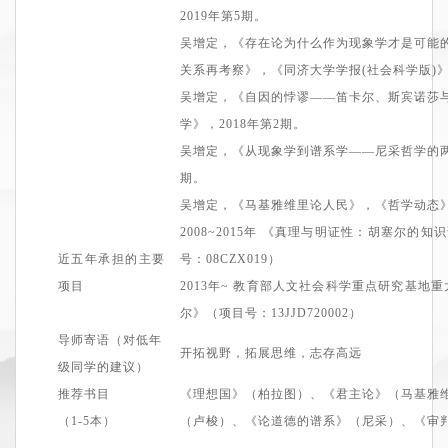
2019
年第5期。
吴增定，
《
存在论为什么作为现象学才是可能
关系再考察
》
，《同济大学学报(社会科学版)
吴增定，
《
自因的悖谬——笛卡尔、斯宾诺莎
学》
，2
018
年
第2期
。
吴增定，
《
从现象学到谱系学——尼采哲学的
期
。
吴增定，
《
马基雅维里论人民
》
，《哲学动态
2008
~
2015
年
《
真理与明证性：胡塞尔的知识
近五年承担的主要
号：
08CZX019
）
项目
2
013年~ 教育部人文社会科学重点研究基地重
尔
》
（
项目号：
13JJD720002）
导师寄语（对低年
开拓视野，拓展思维，志存高远
级同学的建议）
推荐书目
《理想国》（柏拉图）、《君主论》（马基雅
（1
-5
本）
（卢梭）
、《论道德的谱系》（尼采）、
《审