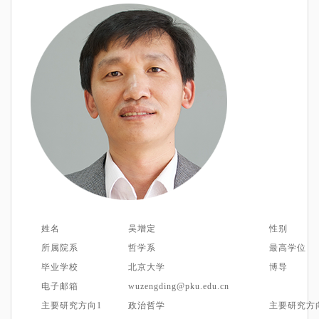
姓名
吴增定
性别
所属院系
哲学系
最高学位
毕业学校
北京
大学
博导
电子邮箱
wuzengding@
pku.edu.cn
主要
研究方向
1
政治哲学
主要
研究方