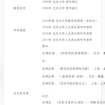
1999
年
北京
大学
哲学博士
教育经历
1996
年
北京
大学
哲学硕士
2
019
年度 北京大学教学优秀奖
（本科生）
2
018
年 北京大学人文杰出青年学者奖
学术成就
2
016
年
北京大学人文杰出青年学者奖
2
013
年
北京大学人文杰出青年学者奖
著作
：
吴
增定
著
，《
利维坦的道德困境
》
，
北京：
年。
吴
增定
著
，
《
斯宾诺莎的理性启蒙
》，上海：
吴
增定著
，《
<
敌基督者
>
讲稿
》，北京：
生活
吴
增定
著
，
《尼采与柏拉图主义》
，
上海：上
论文及专著
论文
：
吴增定，《
没有主体的主体性——理解尼采