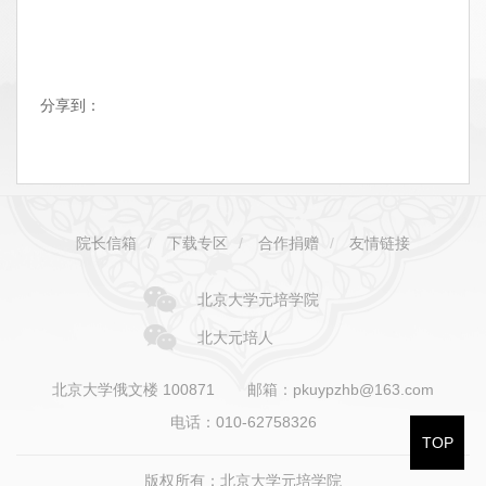
分享到：
院长信箱
/
下载专区
/
合作捐赠
/
友情链接
北京大学元培学院
北大元培人
北京大学俄文楼 100871
邮箱：pkuypzhb@163.com
电话：010-62758326
TOP
版权所有：北京大学元培学院