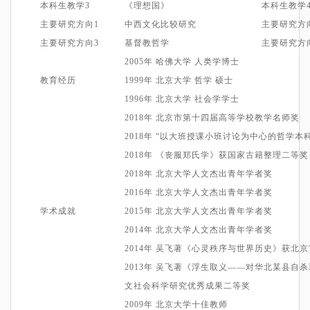
本科生教学
3
《理想国》
本科生教学
主要
研究方向
1
中西文化比较研究
主要
研究方
主要研究方向3
基督教哲学
主要研究方
2005
年
哈佛大学
人类学博士
教育经历
1999
年
北京大学
哲学
硕士
1996年
北京大学
社会学
学士
2
018
年
北京市
第十四届
高等学校教学名师奖
2
018
年 “以大班授课小班讨论为中心的哲学本
2
018
年 《丧服郑氏学》获国家古籍整理二等奖
2
018
年
北京大学人文杰出青年学者奖
2
016
年
北京大学人文杰出青年学者奖
学术成就
2015
年
北京大学人文杰出青年学者奖
2014
年
北京大学人文杰出青年学者奖
2
014
年
吴飞著《心灵秩序与世界历史》
获北京
2013年
吴飞著《
浮生取义——对华北某县自杀
文社会科学研究优秀成果二等奖
2009
年 北京大学十佳教师