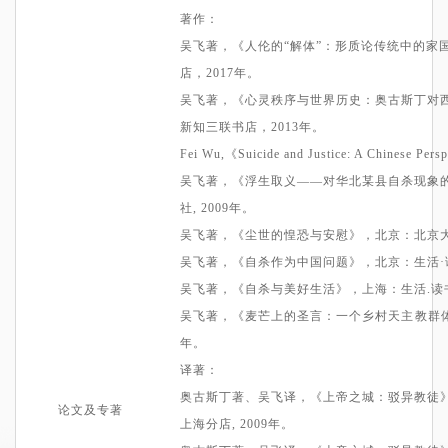
著作
：
吴飞
著
，
《人伦的“解体”：形质论传统中的家
店
，2
017
年。
吴飞著
，
《心灵秩序与世界历史：奥古斯丁对
新知三联书店
，2
013
年。
F
ei
Wu
,
《
Suicide and Justice: A Chinese Persp
吴飞著
，
《浮生取义——对华北某县自杀现象
社
,
2009
年。
吴飞
著
，
《尘世的惶恐与安慰》，
北京：北京
吴飞著
，
《自杀作为中国问题》
，
北京：生活·
吴飞著
，
《自杀与美好生活》
，
上海
：
生活
.
吴飞著
，
《麦芒上的圣言：一个乡村天主教群
年。
译著
：
奥古斯丁
著、
吴飞
译
，
《上帝之城：驳异教徒
论文及专著
上海分店
,
2009
年。