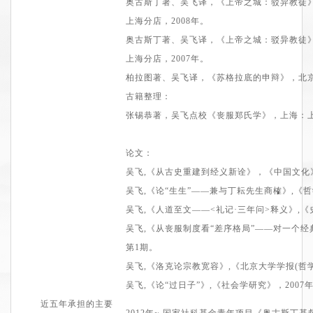
奥古斯丁
著、
吴飞
译
，
《上帝之城：驳异教徒
上海分店
，2
008
年。
奥古斯丁
著、
吴飞
译
，
《上帝之城：驳异教徒
上海分店
，2
007
年。
柏拉图
著、
吴飞
译
，
《苏格拉底的申辩》，
北
古籍整理：
张锡恭著，吴飞点校《丧服郑氏学》，上海：
论文
：
吴飞,
《从古史重建到经义新诠》，《中国文化
吴飞,
《
论“生生”——兼与丁耘先生商榷
》
,《
吴飞,
《
人道至文——
<
礼记·三年问
>
释义
》
,
吴飞,
《
从丧服制度看“差序格局”——对一个经
第1期
。
吴飞,
《
洛克论宗教宽容
》
,《北京大学学报(哲
吴飞,
《
论“过日子”
》
,《社会学研究》
，2
007
近五年承担的主要
2
012
年
~
国家社科基金青年项目
《
奥古斯丁基