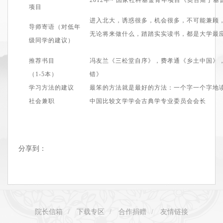
项目
进入北大，诱惑很多，机会很多，不可能兼顾
导师寄语（对低年
无论将来做什么，踏踏实实读书，都是大学最
级同学的建议）
推荐书目
冯友兰《三松堂自序》，费孝通《乡土中国》
（1
-5
本）
错》
学习方法的建议
最笨的方法就是最好的方法：
一个字一个字
地
社会兼职
中国比较文学学会古典学专业委员会会长
分享到：
院长信箱
/
下载专区
/
合作捐赠
/
友情链接