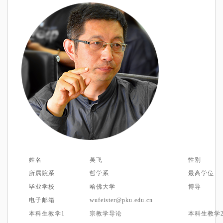
姓名
吴
飞
性别
所属院系
哲学系
最高学位
毕业学校
哈佛
大学
博导
电子邮箱
wufeister@pku.edu.cn
本科生教学1
宗教学导论
本科生教学