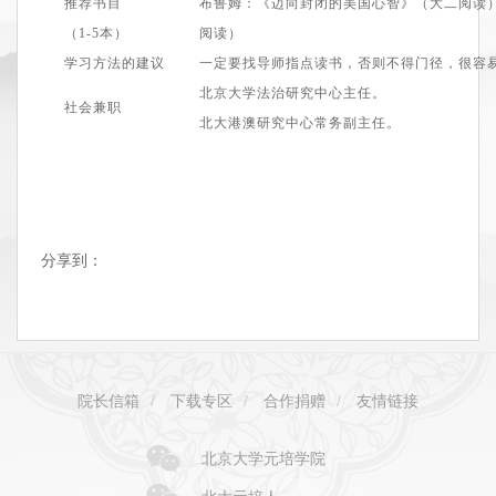
推荐书目
布鲁
姆
：《迈向封闭的美国心智》（大二阅读
（1
-5
本）
阅读）
学习方法的建议
一定要找导师指点读书，否则
不得门径，
很容
北京大学法治研究中心
主任
。
社会兼职
北大港澳研究中心常务副主任
。
分享到：
院长信箱
/
下载专区
/
合作捐赠
/
友情链接
北京大学元培学院