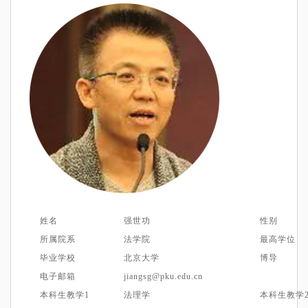
姓名
强世功
性别
所属院系
法学院
最高学位
毕业学校
北京
大学
博导
电子邮箱
jiangsg@pku.edu.cn
本科生教学1
法理学
本科生教学