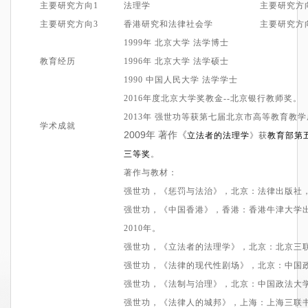
主要
研究方向
1
法理学
主要
研究方
主要研究方向3
香港研究和法律社会学
主要研究方
1999
年
北京大学
法学博士
教育经历
1996
年
北京大学
法学硕士
1990
中国
人民大学
法学
学士
2016年
度
北京大学奖教金
-
-北京银行教师奖
。
2
013
年 强世功等获第七届北京市高等教育教学
学术成就
2009年 著作《
立法者的法理学
》
获
教育部第
三等
奖
。
著作与
教材
：
强世功
，
《惩罚与法治》，
北京
：
法律出版社
强世功
，
《中国香港》，
香港
：
香港牛津大学
2
010
年。
强世功
，
《立法者的法理学》，
北京
：
北京三
强世功
，
《法律的现代性剧场》，
北京
：
中国
强世功
，
《法制与治理》，
北京
：
中国政法大
强世功
，
《法律人的城邦》，
上海
：
上海三联