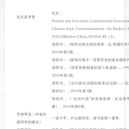
论文：
论文及专著
Written and Unwritten Constitutional Gover
Chinese-Style Constitutionalism: On Backer's 
(SSCI)Modern China,2014Vol.40（2）
强世功：
《
批判法律运动的谱系：以‘秋菊打官
2019年第2期。
强世功：
《
陆地与海洋：世界历史的麦金德时
强世功，
《
违宪审查制度的第三条道路——中
2
016
年
第1期
。
强世功，
《
从行政法治国到政党法治国——党
律评论》
，2
016
年
第3期
。
强世功，
《
“法治中国”的道路选择：从法律
横》
，2
014
年
第4期
。
导师寄语（对低年
一进大学，什么都别说，读书是第一要务。
级同学的建议）