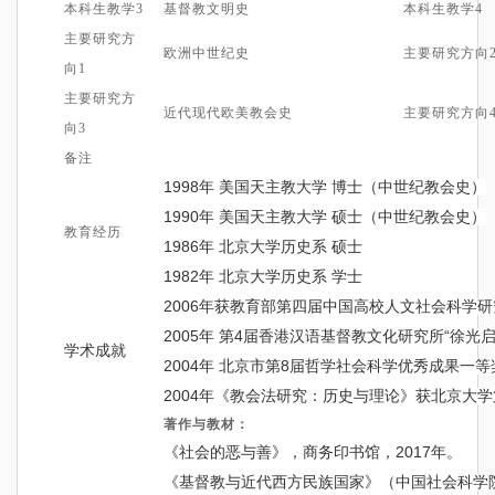
本科生教学
3
基督教文明史
本科生教学
4
主要
研究方
欧洲中世纪史
主要
研究方向
向
1
主要研究方
近代现代欧美教会史
主要研究方向
向3
备注
1998
年
美国天主教大学
博士
（中世纪教会史）
1990
年
美国天主教大学
硕士
（中世纪教会史）
教育经历
1986
年
北京大学历史系
硕士
1982
年
北京大学历史系
学士
2
006
年
获
教育部第四届中国
高校
人文社会科学
研
2
005
4
“
年
第
届香港汉语基督教文化研究所
徐光
学术成就
2
004
8
年
北京市第
届
哲学社会科学
优秀成果一等
2
004
年
《
教会法研究：历史与理论
》获
北京大学
著作与教材：
2017
《社会的恶与善》，商务印书馆，
年
。
《基督教与近代西方民族国家》（
中国社会科学