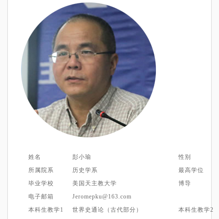
姓名
彭小瑜
性别
所属院系
历史学系
最高学位
毕业学校
美国天主教大学
博导
电子邮箱
J
erome
p
ku
@
163.com
本科生教学1
世界史通论
（古代部分）
本科生教学
2