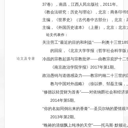
37
2011
卷）
，南昌，江西人民出版社，
年。
《教会法研究：历史与理论》，北京：商务印书
主编
，
《世界史》
（古代卷中古部分）
，北京：
主编，《外国历史读本》（上册），北京：
北京
论文
代表作
：
18
关注劳工
“
最近的目的和利益“——利奥十三世
的回应，《北京大学学报（哲学社会科学版
论文及专著
冷战的宗教起源与宗教批评——由教宗庇护十二
2017
1
《南京政治学院学报》
年第
期
。
——
政治愚钝与道德感染力
教宗约翰二十三
世
的
教与中国对外战略》（徐以骅、邹磊主编，
“
”——
修德以轻货财为首
务
对依纳爵社会和经济
2014
5
年
第
期
。
“你的名如同倒出来的香膏”—圣贝尔纳的爱情观
2013
2
年第
期
。
“
”——
·
晚祷的清烟飘上纯净的天空
托马斯
默顿论