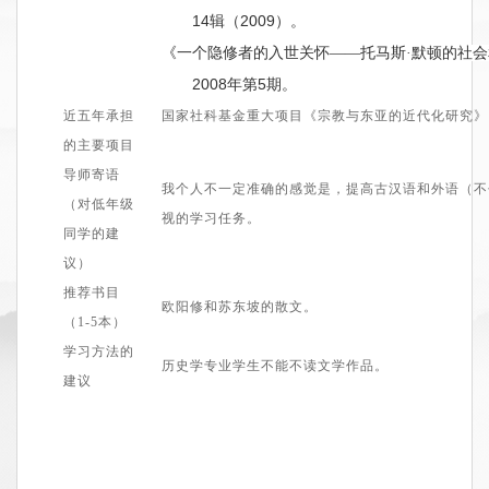
14
2009
辑（
）
。
《一个隐修者的入世关怀——托马斯·默顿的社
2008
5
年第
期
。
近五年承担
国家社科基金重大项目《宗教与东亚的
近
代化
研究
》
的主要项目
导师寄语
我个人不一定准确的感觉是，
提高古汉语和外语（不
（对低年级
视的学习任务。
同学的建
议）
推荐书目
欧阳修和苏东坡的散文。
（1
-5
本）
学习方法的
历史学专业学生不能不读文学作品。
建议