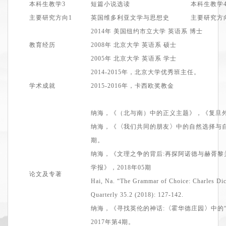
本科生教学
3
短篇小说选读
本科生教学
主要
研究方向
1
英国维多利亚文学与思想史
主要
研究方
2014
年
美国
纽约市立大学
英语
系
博士
教育经历
2008
年
北京大学
英语
系
硕士
2005
年
北京大学
英语
系
学士
2014-2015年，北京大学
优秀班主任
。
学术成就
2015-2016年，卡西欧奖教金
纳海，《
（
北与南
）
中的正义主题》，《复旦
〈
〉
纳海，
《
我们共同的朋友
中的自然选择与
期
。
纳海，
《
文理之争的背后:再探阿诺德与赫胥黎
学报》
，2
018
年0
5期
论文及专著
Hai, Na.
“
The Grammar of Choice: Charles Di
Quarterly 35.2 (2018): 127-142.
〈
〉
纳海，
《
寻找英伦的神话:
霍华德庄园
中的
2
017
年
第4期
。