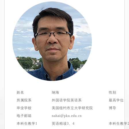
姓名
纳
海
性别
所属院系
外国语
学院
英语系
最高学位
毕业学校
美国
纽约市立
大学
研究院
博导
电子邮箱
nahai@pku.edu.cn
本科生教学1
英语精读
3、
4
本科生教学