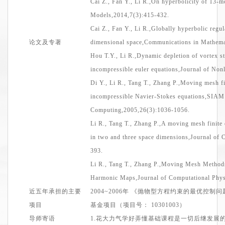
Cai Z., Fan Y., Li
R.,On
hyperbolicity of 13-
Models,2014,7(3):415-432.
Cai Z., Fan Y., Li
R.,Globally
hyperbolic regul
论文及专著
dimensional
space,Communications
in Mathema
Hou T.Y., Li
R.,Dynamic
depletion of vortex s
incompressible
euler
equations,Journal
of Nonl
Di Y., Li R., Tang T., Zhang
P.,Moving
mesh fi
incompressible
Navier
-Stokes
equations,SIAM
Computing,2005,26(3):1036-1056.
Li R., Tang T., Zhang
P.,A
moving mesh finite 
in two and three space
dimensions,Journal
of C
393.
Li R., Tang T., Zhang
P.,Moving
Mesh Methods
Harmonic
Maps,Journal
of Computational Phys
近五年承担的主要
2004
~20
06年 《抛物型方程约束的最优控制
项目
基金项目（
项目号
：
10301003）
导师寄语
1.花大力气学好弄懂基础课程是一切后继发展