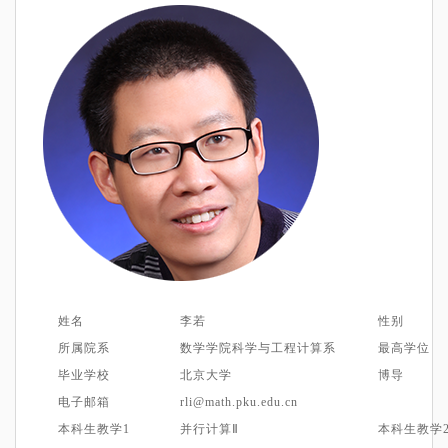
姓名
李若
性别
所属院系
数学学院科学与工程计算系
最高学位
毕业学校
北京大学
博导
电子邮箱
rli@math.pku.edu.cn
本科生教学1
并行计算Ⅱ
本科生教学