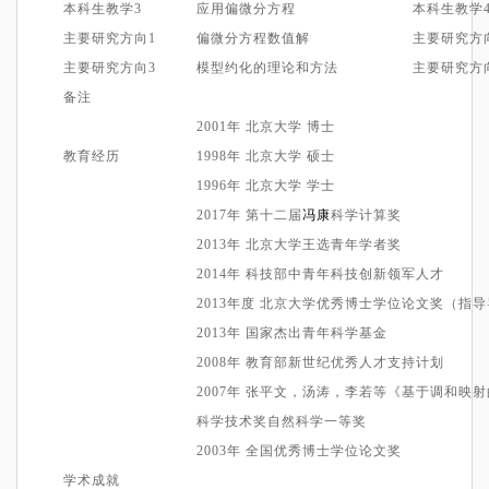
本科生教学
3
应用偏微分方程
本科生教学
主要研究方向1
偏微分方程数值解
主要研究方
主要研究方向
3
模型约化的
理论和方法
主要研究方
备注
2
001
年
北京大学 博士
教育经历
1
998
年
北京大学 硕士
1
996
年
北京大学 学士
2017
年 第十二届
冯康
科学计算奖
2
013
年 北京大学王
选青年
学者奖
2
014
年 科技部中青年科技创新领军人才
2013年度
北京大学优秀博士学位论文奖
（指导
2
013
年 国家杰出青年科学基金
2
008
年 教育部新世纪优秀人才支持计划
20
0
7
年
张平文，汤涛，李若
等《
基于调和映射
科学技术奖自然科学一等奖
2003年 全国优秀博士学位论文奖
学术成就