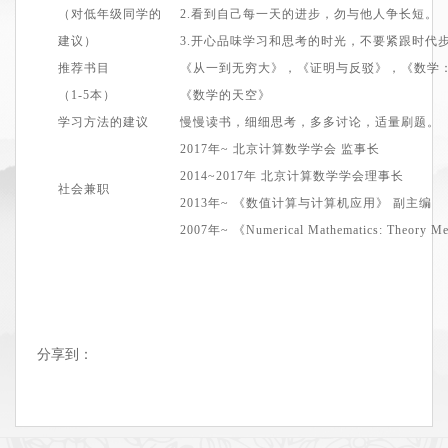
（对低年级同学的
2.看到自己每一天的进步，勿与他人争长短。
建议）
3.开心品味学习和思考的时光，不要紧跟时代
推荐书目
《从一到无穷大》，《证明与反驳》，《数学
（1
-5
本）
《数学的天空》
学习方法的建议
慢慢读书，细细思考，多多讨论，适量刷题。
2
017
年~
北京计算数学学会 监事长
2
014
~
2017
年 北京计算数学学会理事长
社会兼职
2
013
年~
《数值计算与计算机应用》 副主编
2007
年~
《Numerical Mathematics: Theory M
分享到：