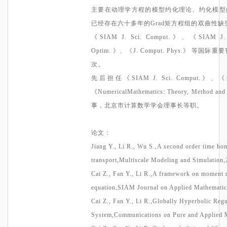
主要在动理学方程的模型约化理论、
约化模型
已经存在六十多年的Grad矩方程组的双曲性缺失问题。在
《SIAM J. Sci.
Comput
.》、《SIAM J. A
Optim
.
》、《J.
Comput
. Phys.》 等国际
次。
先后担任《SIAM J. Sci.
Comput
.》、
《
NumericalMathematics
: Theory, Metho
事，北京市计算数学学会理事长等职。
论文
：
Jiang Y., Li R., Wu
S.,A
second order time ho
transport,Multiscale
Modeling and Simulation,
Cai Z., Fan Y., Li
R.,A
framework on moment mo
equation,SIAM
Journal on Applied Mathematic
Cai Z., Fan Y., Li
R.,Globally
Hyperbolic Regu
System,Communications
on Pure and Applied 