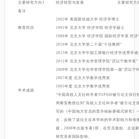
主要研究方向3
经济转型与发展
主
要研究方
备注
2002
年
美国斯坦福大学
经济学博士
教育经历
1991
年
北京大学
经济学
院
经济学硕士
1988
年
北京大学
经济学院 国际
经济学
系
经济
2
016
年
北京大学
第二十届
“十佳教师”
2
013
年 北京大学中国工商银行经济学优秀学者
2011
年
北京大学光华管理学院
“
厉以宁教学奖
“
2008年
北京大学光华管理学院第一届
“厉以宁
2007年
度
北京大学教学优秀奖
1993年
度
北京大学教学优秀奖
学术成就
“中国高校人文社科学者TOP600被引论文排行榜
周黎安教授位列“高校人文社科学者”被
引论文
写的《中国地方官员的晋升锦标赛模式研究》
次，反映了该论文在本学科的学术影响力和传
篇，2008年出版专著1部，在官员激励、企
研究具有国际影响
。