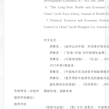
Development Economics 87: 283-299, 2008.
6.
"The Long-Term Health and Economic C
China" (with
Yuyu
Chen), Journal of Health Ec
.
7.
“Political Turnover and Economic Perfor
Control in China” (with Hongbin Li), Journal
中文论文
：
周黎安，《如何认识中国：对话黄宗智先生
周黎安，《
‘官场+市场’与中国增长故事
》
周黎安，《
行政发包制
》
，《社会》
，
20
2015年第1期
收录。
周黎安，《
中国地方官员的晋升锦标赛模
周黎安，《
晋升博弈中政府官员的激励与
题长期存在的原因
》，
《经济研究》
，
20
导师寄语（对低年
脚踏实地，放眼未来
级同学的建议）
推荐书目
《
猜想与反驳
》，
[英] 卡尔·波普尔
，
中国美