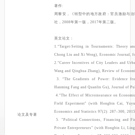
著作
:
周黎安，
《转型中的地方政府：官员激励与治
社
，2
008
年
第一版
，
2017年
第二版
。
英文论文：
1.
“Target-Setting in Tournaments: Theory a
Chong Liu and Xi Weng), Economic Journal, f
2.
“Career Incentives of City Leaders and Urb
Wang and
Qinghua
Zhang), Review of Economic
3.
“The Gradients of Power: Evidence fr
Hanming
Fang and
Quanlin
Gu), Journal of Pu
4.
“The Effect of Microinsurance on Economic
Field Experiment" (with Hongbin Cai,
Yuy
Economics and Statistics 97(2): 287–300, 201
论文及专著
5.
"Political Connections, Financing and F
Private Entrepreneurs" (with Hongbin Li,
Lin