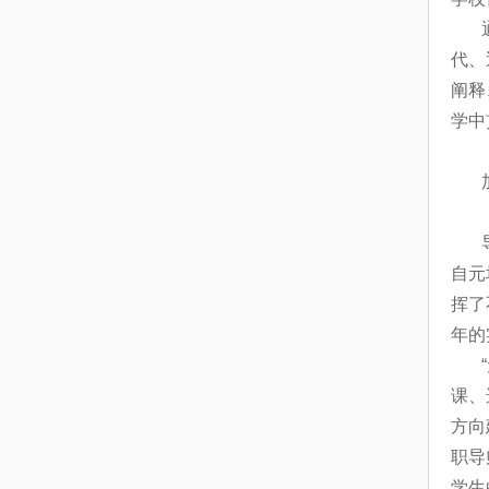
代、
阐释
学中
自元
挥了
年的
课、
方向
职导
学生