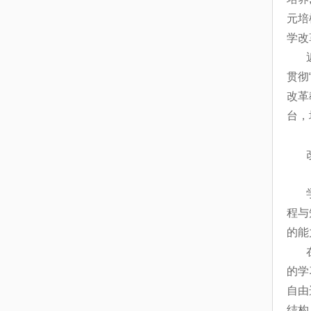
元培
学改
贯彻
改革
台，
程与
的能
的学
自由
结构