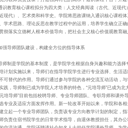
通识教育核心课程拟分为四大类：人文经典阅读（古代、近现代
近现代）、艺术类和科学史。学院将思政课纳入通识核心课程体
、学术思路、理论反思在教学过程中的运用，培养学生确立正确
贯彻落实立德树人根本价值导向，把社会主义核心价值观教育融
加强导师团队建设，构建全方位的指导体系
导师制是学院的基本制度，是学院学生根据自身兴趣和能力选择
培计划实施以来，导师们在指导学院学生进行专业选择、生活适
不可替代的作用。导师们通过参与学院的各种交流互动活动，与
实践，导师制已成为学院人才培养的特色，“元培导师”已成为北
“元培导师”目前包括校聘导师、专业导师团队、专职导师和课外
选专业及适应方面发挥作用。新一轮改革开始以来，学院和各相
建立起一个专业导师团队，负责该专业方向教学计划的制定，指
师负责住宿书院学生的日常学术指导，由退休教授担任，其办公
的交流沟通。学院还聘请社会知名人士担任学院课外导师，为学