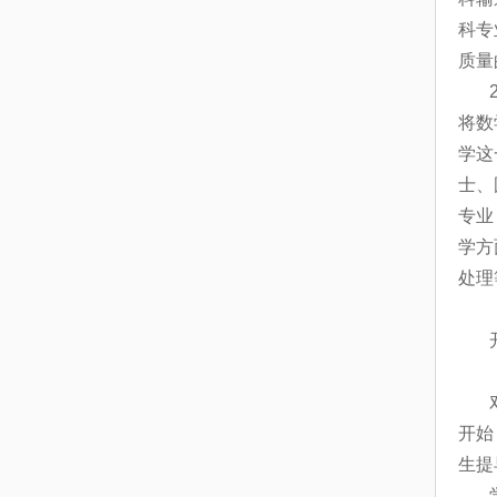
科专
质量
将数
学这
士、
专业
学方
处理
开始
生提