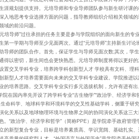
生涯规划提供支持。元培导师和专业导师团队参与新生研讨课的
深入地思考专业选择方面的问题，指导教师组织介绍相关领域的
领域的前沿问题。
“元培导师”过往承担的任务主要是参与学院组织的面向新生的专
生第一学期与导师至少见面两次。通过“元培导师”主持新生讨论
助导师的团队合作。首先，保证学生与导师见面次数;其次，学生
通得以密切，新生间也会更快熟悉。元培导师制度将得以更好的
设置交叉学科专业，培养跨学科创新型人才 学校具有文科、理
创新型人才培养需要面向未来的交叉学科专业建设。学院推进以
业的培养思路。交叉学科专业实行多元选拔机制，允许有进有出
学院在国内率先开设了跨学科专业“古生物学”“政治学、经济学和哲
是生命科学、地球科学和环境科学的交叉性基础学科，侧重于研
演化关系以及地球物理环境与生物界之间的协同演化关系这三大
色。“政治学、经济学和哲学”（简称PPE）是学院牵手政府管
立的新型复合专业，目标是培养素质高、学识宽阔、基础扎实、
送高质量的研究型人才。“外国语言与外国历史”是学院牵手外国