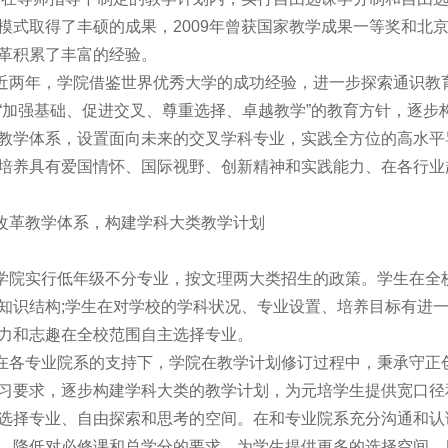
模式取得了丰硕的成果，2009年曾获国家教学成果一等奖和北
革积累了丰富的经验。
近两年，学院借鉴世界优秀大学的成功经验，进一步探索通识教
“加强基础、促进交叉、尊重选择、卓越教学”的教育方针，逐步
教学体系，设置面向未来的交叉学科专业，实践全方位的高水平
培养具有爱国情怀、国际视野、创新精神和实践能力、在各行业
改革教学体系，构建学科大类教学计划
学院实行低年级不分专业，按文理两大类招生的政策。学生在全
知识结构;学生在对学校的学科状况、专业设置、培养目标有进
力和志趣在全校范围自主选择专业。
在各专业院系的支持下，学院在教学计划修订过程中，秉承守正
习要求，逐步构建学科大类的教学计划，为元培学生提供宽口径
选择专业、自由探索和思考的空间。在和专业院系充分沟通和认
，降低对必修课和总学分的要求，为学生提供更多的选择空间。目