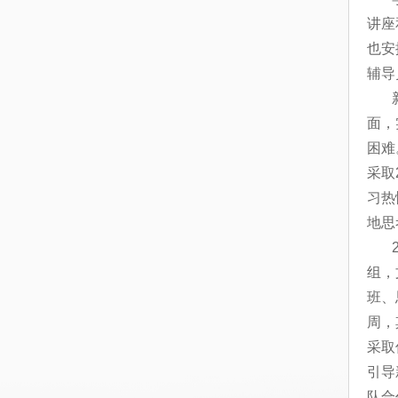
讲座
也安
辅导
面，
困难
采取
习热
地思
组，
班、
周，
采取
引导
队合