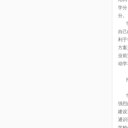
学分
分。
自己
利于
方案
业前
动学
强烈
建设
通识
学校