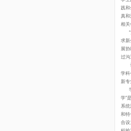
践和
真和
相关
求新
展协
过沟
学科
新专
学”
系统
和特
合设
科输