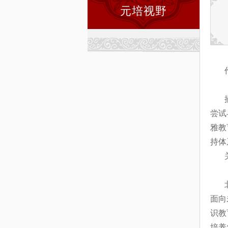
元培视野
尝试
雅教
持体
面向
识教
培养