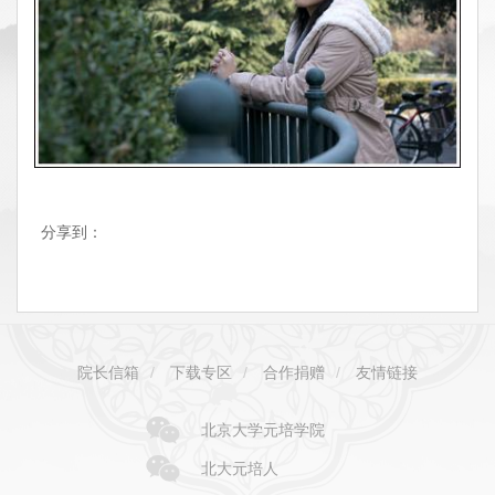
分享到：
院长信箱
/
下载专区
/
合作捐赠
/
友情链接
北京大学元培学院
北大元培人