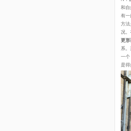
和自
有一
方法
况。
更形
系。
一个
是得