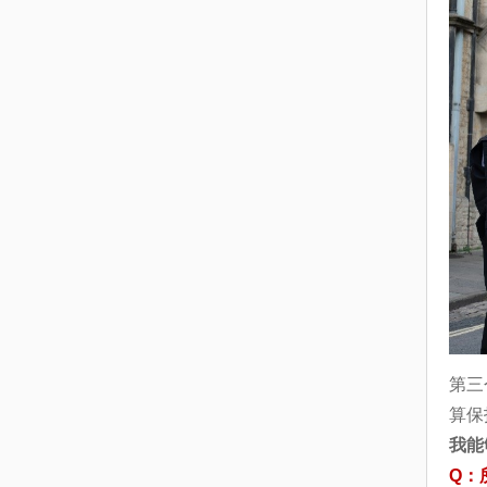
第三
算保
我能
Q
：