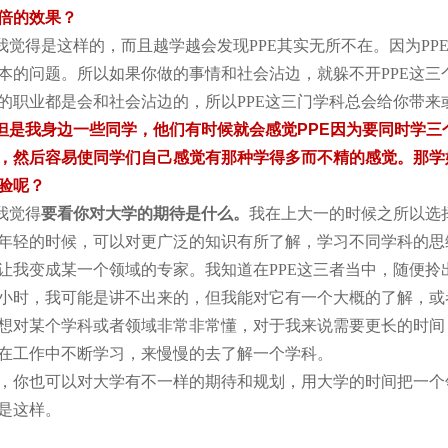
倍的效果？
我觉得是这样的，而且越学越会发现PPE其实无所不在。因为PP
本的问题。所以如果你做的事情和社会沾边，就躲不开PPE这三
的职业都是会和社会沾边的，所以PPE这三门学科总会给你带来
但是我身边一些同学，他们有时候就会感觉PPE因为要同时学三
，然后容易使同学们自己感觉有那种学得多而不精的感觉。那学
验呢？
我觉得
要看你对大学的期待是什么。
我在上大一的时候之所以选
年轻的时候，可以对更广泛的知识有所了解，学习不同学科的思
让我变成某一个领域的专家。我知道在PPE这三者当中，随便拎
小时，我可能是讲不出来的，但我能对它有一个大概的了解，或
想对某个学科或者领域非常非常懂，对于我来说需要更长的时间
在工作中不断学习，来慢慢的去了解一个学科。
，你也可以对大学有不一样的期待和规划，用大学的时间把一个
是这样。