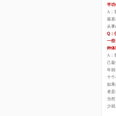
半功
A：
最基
从事
Q
：
一些
种体
A：
己最
年就
十个
如果
者是
当然
少就