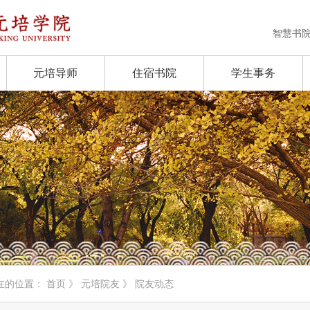
智慧书
元培导师
住宿书院
学生事务
在的位置：
首页
》
元培院友
》 院友动态