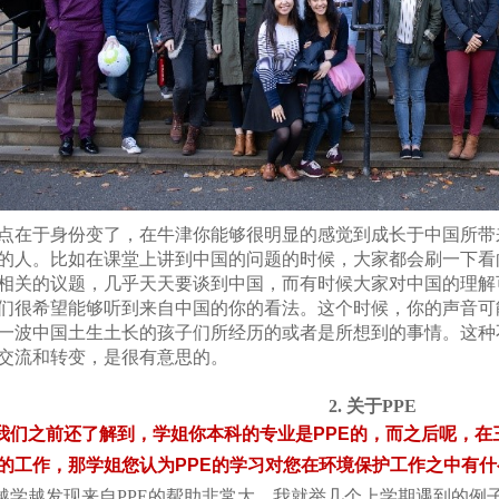
点在于身份变了，在牛津你能够很明显的感觉到成长于中国所带
的人。比如在课堂上讲到中国的问题的时候，大家都会刷一下看
相关的议题，几乎天天要谈到中国，而有时候大家对中国的理解
们很希望能够听到来自中国的你的看法。这个时候，你的声音可
一波中国土生土长的孩子们所经历的或者是所想到的事情。这种
交流和转变，是很有意思的。
2. 关于PPE
我们之前还了解到，学姐你本科的专业是PPE的，而之后呢，
的工作，那学姐您认为PPE
的学习对您在环境保护工作之中有什
越学越发现来自PPE的帮助非常大。我就举几个上学期遇到的例子