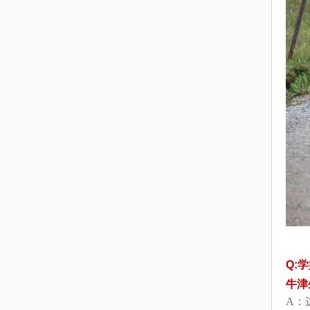
Q:
牛津
A：