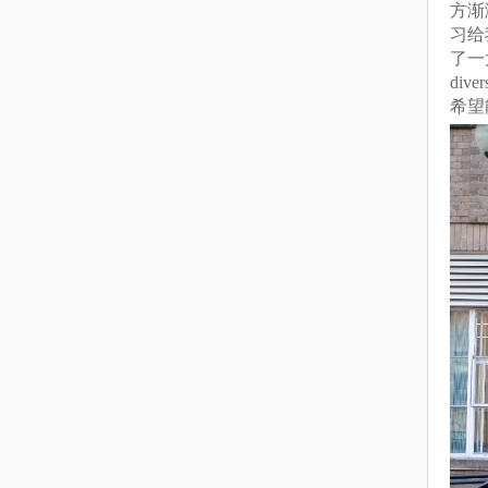
方渐
习给
了一
div
希望