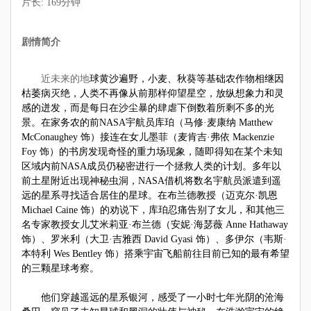
片长: 169分钟
剧情简介
近未来的地
球黄沙遍野，小麦、秋葵等基础农作物相继因
枯萎病灭绝，人类不再像从前那样仰望星空，放纵想象力和灵
感的迸发，而是每日在沙尘暴的肆虐下倒数着所剩不多的光
景。在家务农的前NASA宇航员库珀（马修·麦康纳 Matthew
McConaughey 饰）接连在女儿墨菲（麦肯吉·弗依 Mackenzie
Foy 饰）的书房发现奇怪的重力场现象，随即得知在某个未知
区域内前NASA成员仍秘密进行一个拯救人类的计划。多年以
前土星附近出现神秘虫洞，NASA借机将数名宇航员派遣到遥
远的星系寻找适合居住的星球。在布兰德教授（迈克尔·凯恩
Michael Caine 饰）的劝说下，库珀忍痛告别了女儿，和其他三
名专家教授女儿艾米莉亚·布兰德（安妮·海瑟薇 Anne Hathaway
饰）、罗米利（大卫·吉雅西 David Gyasi 饰）、多伊尔（韦斯·
本特利 Wes Bentley 饰）搭乘宇宙飞船前往目前已知的最有希望
的三颗星球考察。
他们穿越遥远的星系银河，感受了一小时七年光阴的沧海