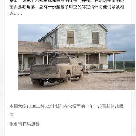
桑田，窥见了未知星球和黑洞的壮伟与神秘。在浩瀚宇宙的绝
望而孤独角落，总有一份超越了时空的笃定情怀将他们紧紧相
连……
本周六晚18:30二教527让我们在它揭面的一年一起重新跨越黑
洞
报名请扫码进群