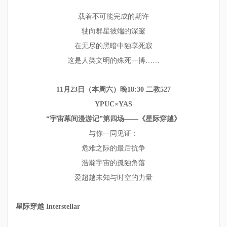
载着不可能完成的期许
驶向群星彼端的深邃
在无尽的黑暗中独享死寂
这是人类文明的殊死一搏……
11月23日（本周六）晚18:30 二教527
YPUC×YAS
“宇宙幕间漫游记”第四场——《星际穿越》
与你一同见证：
危难之际的最后抗争
浩瀚宇宙的孤独角落
爱超越未知与时空的力量
星际穿越 Interstellar