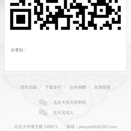
分享到：
院长信箱
/
下载专区
/
合作捐赠
/
友情链接
北京大学元培学院
北大元培人
北京大学俄文楼 100871
邮箱：pkuypzhb@163.com