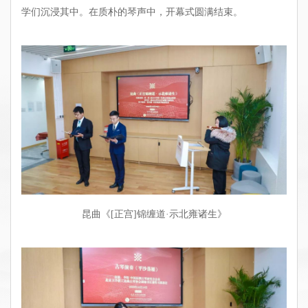
学们沉浸其中。在质朴的琴声中，开幕式圆满结束。
昆曲《[正宫]锦缠道·示北雍诸生》