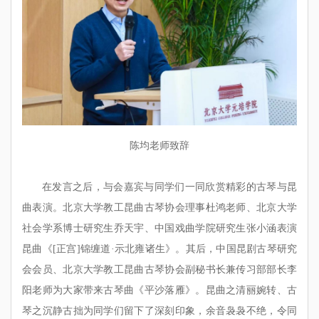
陈均老师致辞
在发言之后，与会嘉宾与同学们一同欣赏精彩的古琴与昆
曲表演。北京大学教工昆曲古琴协会理事杜鸿老师、北京大学
社会学系博士研究生乔天宇、中国戏曲学院研究生张小涵表演
昆曲《[正宫]锦缠道·示北雍诸生》。其后，中国昆剧古琴研究
会会员、北京大学教工昆曲古琴协会副秘书长兼传习部部长李
阳老师为大家带来古琴曲《平沙落雁》。昆曲之清丽婉转、古
琴之沉静古拙为同学们留下了深刻印象，余音袅袅不绝，令同