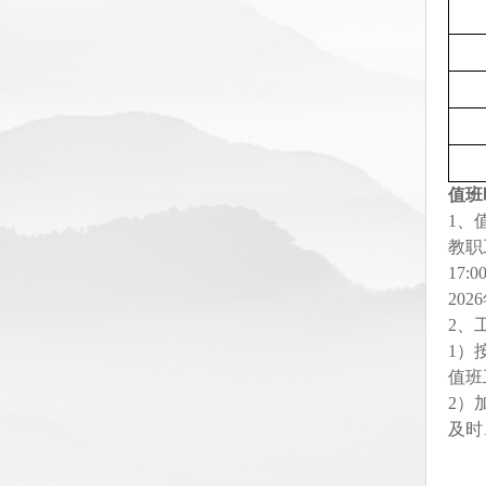
值班
1、
教职
17:0
20
2、
1）
值班
2）
及时