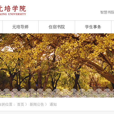
智慧书
元培导师
住宿书院
学生事务
在的位置：
首页
》
新闻公告
》 通知