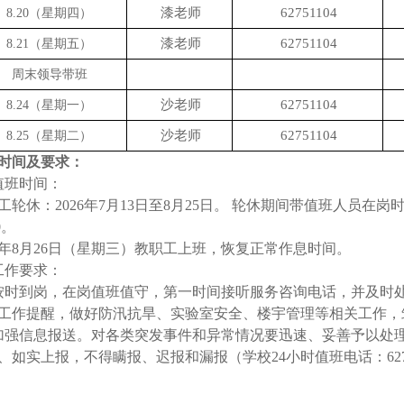
漆老师
62751104
8.20（星期四）
漆老师
62751104
8.21（星期五）
周末领导带班
沙老师
62751104
8.24（星期一）
沙老师
62751104
8.25（星期二）
时间及要求：
值班时间：
工轮休：2026年7月13日至8月25日。 轮休期间带值班人员在岗时间：上午
0。
26年8月26日（星期三）教职工上班，恢复正常作息时间。
工作要求：
按时到岗，在岗值班值守，第一时间接听服务咨询电话，并及时
工作提醒，做好防汛抗旱、实验室安全、楼宇管理等相关工作，
加强信息报送。对各类突发事件和异常情况要迅速、妥善予以处理
、如实上报，不
得瞒报、迟报和漏报（学校24小时值班电话：6275