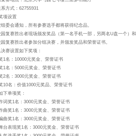
联系方式：
62755931
奖项设置
按组委会通知，所有参赛选手都将获得纪念品。
校园复赛胜出者现场颁发奖品（第一名手机一部，另两名
U
盘一个）
校园复赛胜出者参加分组决赛，并颁发奖品和荣誉证书。
总决赛设置如下奖项：
奖
1
名：
10000
元奖金、荣誉证书
奖
1
名：
5000
元奖金、荣誉证书
奖
2
名：
3000
元奖金、荣誉证书
奖
10
名：价值
1000
元奖品、荣誉证书
如下单项奖：
作词奖
1
名：
3000
元奖金、荣誉证书
作曲奖
1
名：
3000
元奖金、荣誉证书
编曲奖
1
名：
3000
元奖金、荣誉证书
舞台表现奖
1
名：
3000
元奖金、荣誉证书
人气选手奖
1
名：
3000
元奖金、荣誉证书