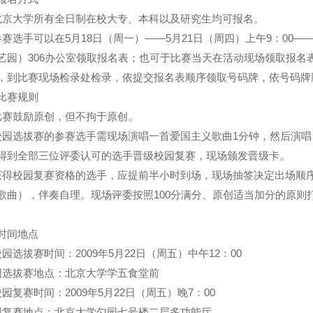
北京大学所有全日制在校大专、本科以及研究生均可报名。
参赛选手可以在
5
月
18
日（周一）——
5
月
21
日（周四）上午
9
：
00
—
艺园）
306
办公室领取报名表；也可于比赛当天在活动现场领取报名
，到比赛现场检录处检录，依提交报名表顺序领取号码牌，依号码牌
比赛规则
比赛鼓励原创，但不拘于原创。
校园选拔赛的参赛选手需现场演唱一首爱国主义歌曲
1
分钟，然后演唱
得到全部三位评委认可的选手晋级校园复赛，现场颁发晋级卡。
获得校园复赛资格的选手，应提前半小时到场，现场抽签决定出场顺
歌曲），伴奏自理。现场评委按照
100
分满分、原创适当加分的原则
。
时间地点
校园选拔赛时间：
2009
年
5
月
22
日（周五）中午
12
：
00
园选拔赛地点：北京大学学五食堂前
校园复赛时间：
2009
年
5
月
22
日（周五）晚
7
：
00
园复赛地点：北京大学勺园七号楼二层多功能厅