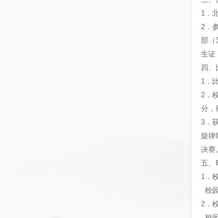
1
．
2
．
部（
生证
四、
1
．
2
．
分，
3
．
旋律
决赛
五、
1
．
校
2
．
校