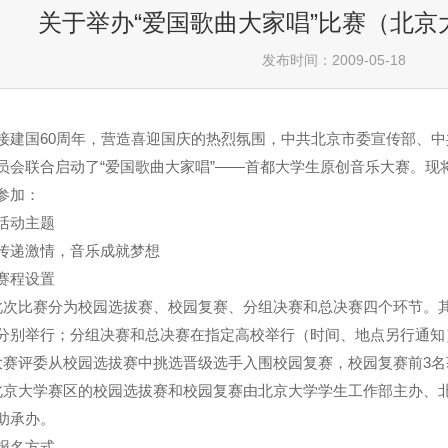
关于举办“爱国歌曲大家唱”比赛（北京
发布时间：2009-05-18
接建国
60
周年，营造喜迎国庆的热烈氛围，中共北京市委宣传部、中
员会联合启动了“爱国歌曲大家唱”——首都大学生原创音乐大赛。现
参加：
活动主题
传递激情，音乐成就梦想
赛程设置
此次比赛分为校园选拔赛、校园复赛、分组决赛和总决赛四个环节。
分别举行；分组决赛和总决赛在指定高校举行（时间、地点另行通知
大赛评委从校园选拔赛中挑选晋级选手入围校园复赛，校园复赛前
3
名
北京大学赛区的校园选拔赛和校园复赛由北京大学学生工作部主办、
助承办。
报名方式