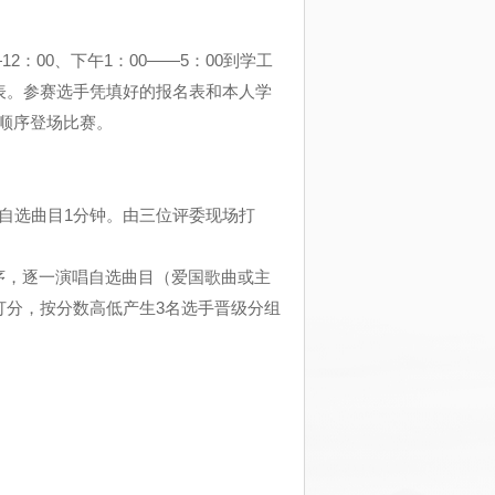
—
12
：
00
、下午
1
：
00
——
5
：
00
到学工
表。参赛选手凭填好的报名表和本人学
顺序登场比赛。
自选曲目
1
分钟。由三位评委现场打
序，逐一演唱自选曲目（爱国歌曲或主
打分，按分数高低产生
3
名选手晋级分组