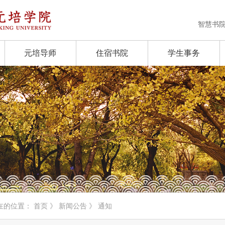
智慧书
元培导师
住宿书院
学生事务
在的位置：
首页
》
新闻公告
》 通知