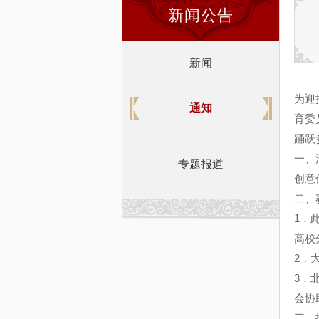
新闻公告
新闻
为迎
通知
育委
踊跃
一、
专题报道
创意
二、
1
．
高校
2
．
3
．
会协
三、