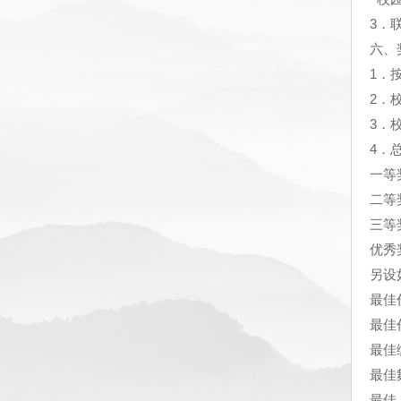
3
．
六、
1
．
2
．
3
．
4
．
一等
二等
三等
优秀
另设
最佳
最佳
最佳
最佳
最佳