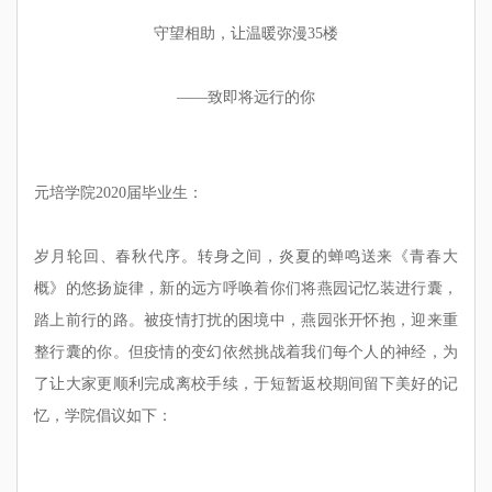
守望相助，让温暖弥漫
35楼
——
致即将
远行的你
元培学院
2020届毕业生：
岁月轮回、春秋代序。转身之间，炎夏的蝉鸣送来《青春大
概》的悠扬旋律，新的远方呼唤着你们将燕园记忆装进行囊，
踏上前行的路。被疫情打扰的困境中，燕园张开怀抱，迎来重
整行囊的你。但疫情的变幻依然
挑战着
我们每个人的神经，为
了让大家更顺利完成离校手续，于短暂返校期间留下美好的记
忆，学院倡议如下：