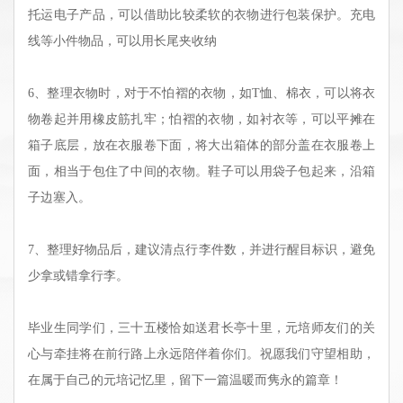
托运电子产品，可以借助比较柔软的衣物进行包装保护。
充电
线
等小件物品，可以用长尾夹收纳
6
、
整理衣物时，对于不怕褶的衣物，如T恤、棉衣，可以将衣
物卷起并用橡皮筋扎牢；怕褶的衣物，如衬衣等，可以平摊在
箱子底层，放在衣服卷下面，将大出箱体的部分盖在衣服卷上
面，相当于包住了中间的衣物。鞋子可以用袋子包起来，沿箱
子边塞入。
7、整理好物品后，建议清点行李件数，并进行醒目标识，避免
少拿或错拿行李。
毕业生同学们，三十五楼恰如送君长亭十里，元培师友们的关
心与牵挂将在前行路上永远陪伴着你们。祝愿我们守望相助，
在属于自己的元培记忆里，留下一篇温暖而隽永的篇章！