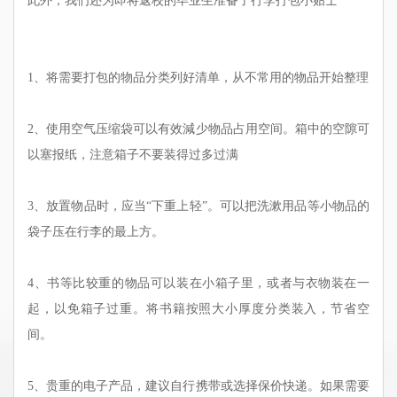
此外，我们还为即将返校的毕业生准备了行李打包小贴士
1
、
将需要打包的物品分类列好清单，从不常用的物品开始整理
2
、
使用空气压缩袋可以有效減少物品占用空间。箱中的空隙可
以塞报纸，注意箱子不要装得过多过满
3
、
放置物品时，应当“下重上轻”。可以把洗漱用品等小物品的
袋子压在行李的最上方。
4
、
书等比较重的物品可以装在小箱子里，或者与衣物装在一
起，以免箱子过重。将书籍按照大小厚度分类装入，节省空
间。
5
、
贵重的电子产品，建议自行携带或选择保价快递。如果需要