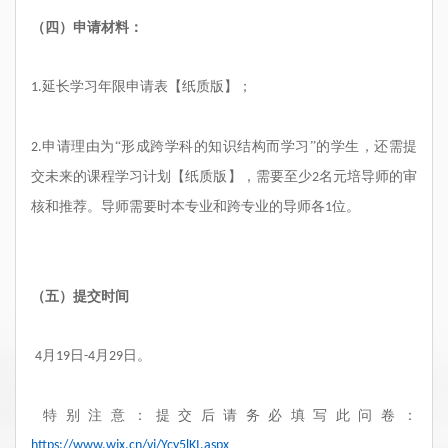
（四）申请材料：
延长学习年限申请表【纸质版】；
1.
申请理由为“形成跨学科的知识结构而学习”的学生，还需提
2.
交未来的课程学习计划【纸质版】，需要至少
名元培导师的审
2
核和推荐。导师需要时本专业和跨专业的导师各
位。
1
（五）提交时间
月
日
月
日。
4
19
-4
29
特别注意：提交后请务必填写此问卷：
https://www.wjx.cn/vj/Ycy5lKI.aspx