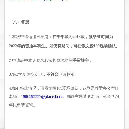
（六）答疑
1.本次申请适用对象是：
在学年级为2018级，预毕业时间为
2022年的普通本科生。如仍有疑问，可在俄文楼109现场确认。
2.申请表中本人签名和家长签名均需
手写签字
；
3.第3学期更换专业，
不符合
申请标准
4.如有特殊情况，请
俄文楼109
现场确认，或联系
教学办公室任
老师，
1906593337@pku.edu.cn
。邮件主题请命名为：延长学习
年限申请咨询。