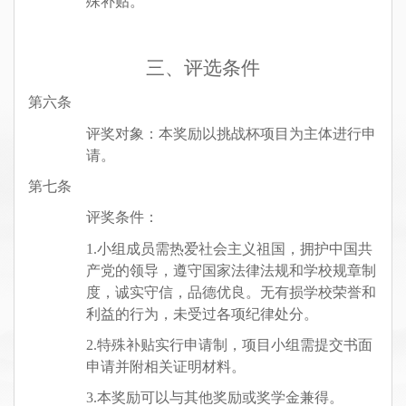
殊补贴。
三、评选条件
第六条
评奖对象：
本奖励以
挑战杯
项目为主体进行申
请
。
第七条
评奖条件：
1
.
小组成员需热爱社会主义祖国，
拥护中国共
产党的领导，
遵守国家法律法规和学校规章制
度，诚实守信
，品德
优良。无有损学校荣誉和
利益的行为，未受过各项纪律处分。
2.
特殊补贴实行申请制，项目小组
需提交书面
申请并附相关证明材料。
3.
本奖励可以与其他奖励或奖学金兼得。