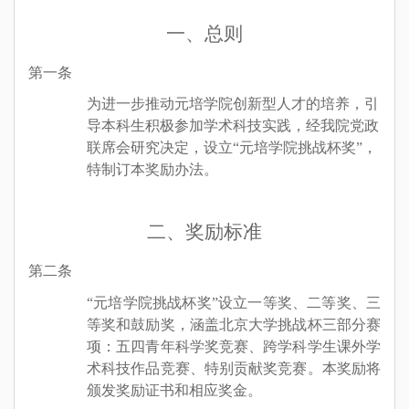
一、总则
第一条
为进一步推动
元培学院
创新型人才的培养，引
导本科生
积极
参
加
学术科技实践，
经
我院党政
联席会
研究决定
，
设立“元培学院挑战杯奖”，
特制订本奖励办法。
二、奖励标准
第二条
“元培学院挑战杯奖”
设立一
等奖
、二
等奖
、三
等奖
和鼓励奖
，
涵盖
北京大学
挑战杯
三部分
赛
项
：
五四青年科学奖竞赛、跨学科学生课外学
术科技作品竞赛、特别贡献奖竞赛。
本奖励将
颁发奖励证书和相应奖金。