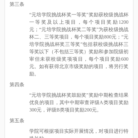
第三条
“
元培学院挑战杯奖
一等奖
”
奖励
获校级
挑战杯
一等奖及以上
项目
，每个项目奖励
1200
元
；
“
元培学院挑战杯奖
二等奖
”
为
获
校级
挑战
杯
二、三等奖项目
，每个项目奖励
800
元
；“
元
培学院挑战杯奖
三等奖”包括获校级挑战杯三
等奖以下（不包括三等奖）奖励和
参加
院级初
审但未获
校级
奖项项目
，
每个项目奖励
600
元。
如有获得北京市
级
奖励的项目，将另行奖
励。
第四条
“
元培学院挑战杯奖鼓励奖
”
奖励中期检查结果
优良的项目
，其中
中期审查评级
A
类项目
奖励
300
元，评级
B
类项目
奖励
2
00
元
。
第五条
学院可根据项目实际开展情况，对项目进行特