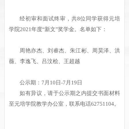
经
初审
和
面试终审
，共
8
位同学获得元培
学院
2021
年
度
“
新文
”
奖学金
。
名单如下
：
周艳亦杰、刘睿杰、朱江彬、周昊泽、洪
薇、李逸飞、吕汶桧、王超越
公示期：
7
月
10
日
-7
月
19
日
如有异议，请于公示期之内提交书面材料
至元培学院教学办公室，联系电话
62751104
。