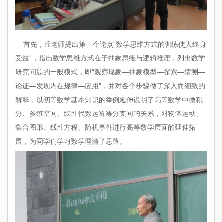
首先，丘老师提出第一个论点“数学思维方式的训练使人终身
受益”，指出数学思维方式在于抽象思维与逻辑推理，列出数学
研究问题的一般模式，即“观察现象—抽象模型—探索—猜测—
论证—发现内在规律—应用”，并对各个步骤做了深入而细致的
解释，以初等数学基本知识的举例延伸说明了高等数学中微积
分、多维空间、线性代数运算等分支间的关系，对物体运动、
集合图形、线性方程、随机事件进行高等数学层面的延伸拓
展，为同学们学习数学理清了思路。