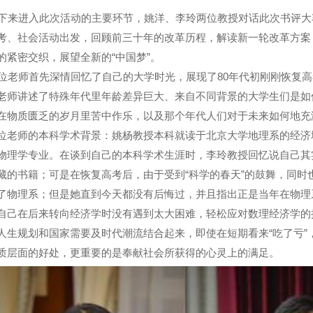
来进入此次活动的主要环节，姚洋、李玲两位教授对话此次书评大
考、社会活动出发，回顾前三十年的改革历程，解读新一轮改革方案
的紧密交织，展望全新的
“
中国梦
”
。
老师首先深情回忆了自己的大学时光，展现了80年代初刚刚恢复高
老师讲述了特殊年代里年龄差异巨大、来自不同背景的大学生们是如
在物质匮乏的岁月里苦中作乐，以及那个年代人们对于未来如何地充
位老师的本科学术背景：姚杨教授本科就读于北京大学地理系的经济
物理学专业。在谈到自己的本科学术生涯时，李玲教授回忆说自己其
藏的书籍；可是在恢复高考后，由于受到
“
科学的春天
”
的鼓舞，同时
了物理系；但是她直到今天都没有后悔过，并且指出正是当年在物理
自己在后来转向经济学时没有遇到太大困难，轻松应对数理经济学的
人生规划和国家需要及时代潮流结合起来，即使在短期看来
“
吃了亏
”
质层面的好处，更重要的是奉献社会所获得的心灵上的满足。