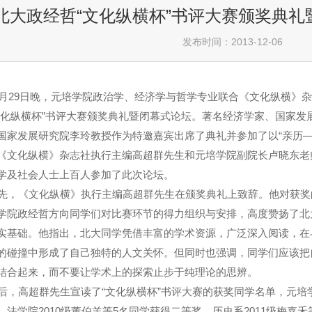
北大政经哲“文化纵横杯”书评大赛颁奖典
发布时间：2013-12-06
月29日晚，元培学院政治学、经济学与哲学专业联合《文化纵横》
化纵横杯
”
书评大赛颁奖典礼暨闭幕式论坛。著名经济学家、国家发
国家发展研究院李玲教授作为特邀嘉宾出席了典礼并参加了以
“
亲历
《文化纵横》杂志社执行主编高超群先生和元培学院副院长卢晓东老
学及社会人士上百人参加了此次论坛。
，《文化纵横》执行主编高超群先生在颁奖典礼上致辞。他对获奖
学院政经哲方向同学们对比赛环节的得力组织与安排，高度赞扬了北
实基础。他指出，北大同学凭借丰富的学术资源，广泛深入阅读，在
的碰撞中形成了自己独特的人文关怀。但同时也强调，同学们应该把
结合起来，而不要让学术上的探索止步于纯理论的思辨。
，高超群先生宣读了
“
文化纵横杯
”
书评大赛的获奖同学名单，元培学
，法学院2010级董伯羊等5名同学获得二等奖，历史系2011级梅嘉