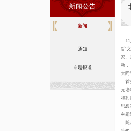
新闻公告
新闻
11
哲
“
文
通知
家、
动，
专题报道
大同
首先
元培
和扎
思想
主题
随后
等奖