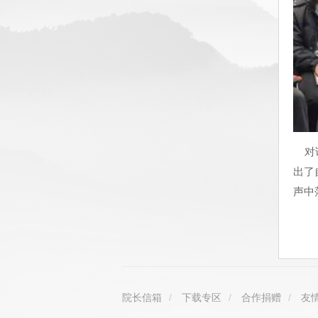
对话
出了
声中
院长信箱
/
下载专区
/
合作捐赠
/
友