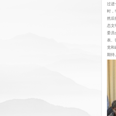
过进
时，
然后
态文
委员
表、
党和
期待