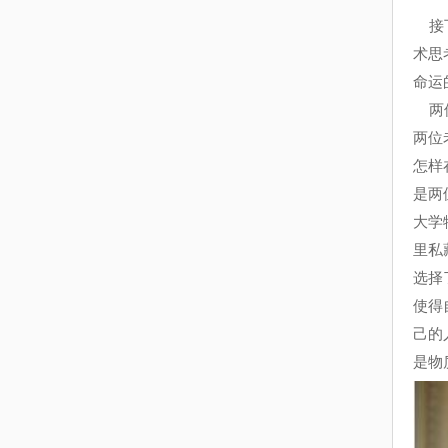
接下
术思
命运
两位
两位
怎样
是两
大学
里私
选择
使得
己的
是物