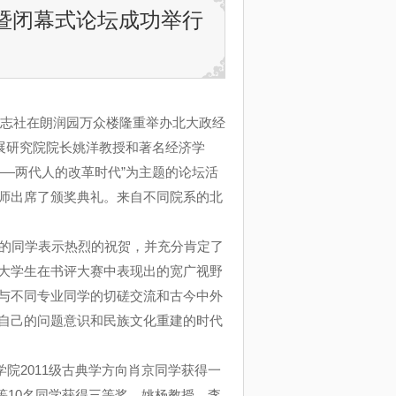
礼暨闭幕式论坛成功举行
杂志社在朗润园万众楼隆重举办北大政经
展研究院院长姚洋教授和著名经济学
——两代人的改革时代
”
为主题的论坛活
师出席了颁奖典礼。来自不同院系的北
的同学表示热烈的祝贺，并充分肯定了
大学生在书评大赛中表现出的宽广视野
与不同专业同学的切磋交流和古今中外
自己的问题意识和民族文化重建的时代
院2011级古典学方向肖京同学获得一
禾等10名同学获得三等奖。姚杨教授、李