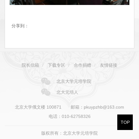
分享到：
院长信箱
/
下载专区
/
合作捐赠
/
友情链接
北京大学元培学院
北大元培人
北京大学俄文楼 100871
邮箱：pkuypzhb@163.com
电话：010-62758326
TOP
版权所有：北京大学元培学院