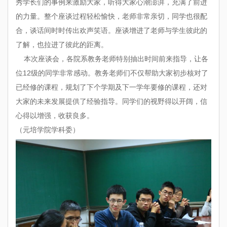
秀学长们的事例来激励大家，听得大家心潮澎湃，充满了前进
的力量。整个座谈过程轻松愉快，老师非常亲切，同学也很配
合，谈话间时时传出欢声笑语。座谈增进了老师与学生彼此的
了解，也拉进了彼此的距离。
本次座谈会，各院系教务老师特别抽出时间前来指导，让各
位12级的同学非常感动。教务老师们不仅帮助大家初步核对了
已经修的课程，规划了下个学期及下一学年要修的课程，还对
大家的未来发展提供了经验指导。同学们的视野得以开阔，信
心得以增强，收获良多。
（元培学院学科委）