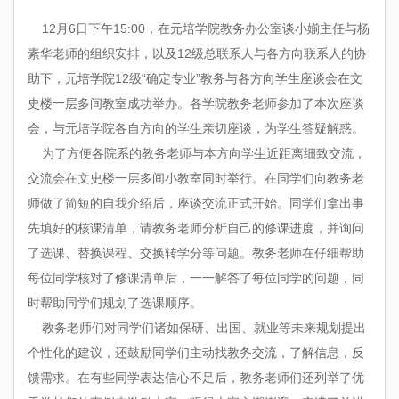
12月6日下午15:00，在元培学院教务办公室谈小媊主任与杨
素华老师的组织安排，以及12级总联系人与各方向联系人的协
助下，元培学院12级
“确定专业”
教务与各方向学生座谈会在文
史楼一层多间教室成功举办。各学院教务老师参加了本次座谈
会，与元培学院各自方向的学生亲切座谈，为学生答疑解惑。
为了方便各院系的教务老师与本方向学生近距离细致交流，
交流会在文史楼一层多间小教室同时举行。在同学们向教务老
师做了简短的自我介绍后，座谈交流正式开始。同学们拿出事
先填好的核课清单，请教务老师分析自己的修课进度，并询问
了选课、替换课程、交换转学分等问题。教务老师在仔细帮助
每位同学核对了修课清单后，一一解答了每位同学的问题，同
时帮助同学们规划了选课顺序。
教务老师们对同学们诸如保研、出国、就业等未来规划提出
个性化的建议，还鼓励同学们主动找教务交流，了解信息，反
馈需求。在有些同学表达信心不足后，教务老师们还列举了优