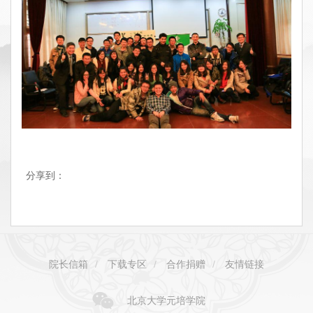
分享到：
院长信箱
/
下载专区
/
合作捐赠
/
友情链接
北京大学元培学院