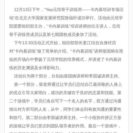
12月13日下午，“Yep元培骨干训练营——卡内基培训专场活
动”在北京大学国家发展研究院致福轩成功举行。活动由元培学
院团委组织部主办，“卡内基训练”培训讲师担任主讲人，元培
骨干训练营成员以及第七期团校成员参加了活动。
下午13:30活动正式开始，组织部部长姜江结合自身经历
对
“卡内基训练”
做了简单的介绍。
“卡内基训练”
讲师柴国炳在简
短的开场白中赞扬了元培学院的培养模式，并讲述了卡内基训
练的历史渊源及全球影响力。
活动分为两个部分，分别由柴国炳讲师和李国诚讲师主持。
第一个部分，柴老师通过让学员们总结自己最崇敬的人身上
的优点引导大家明白，成功的关键在于良好的态度和技能。第
二个游戏中，学员们各自写下一个名人的名字，双方通过沟通
猜出对方所写的人名，从中，同学们体会到有效沟通的重要性
和技巧。第二部分由李国诚讲师主持。一个小组协作拼正方形
的游戏让学员们意识到团队领导者的作用。最后一个游戏中，