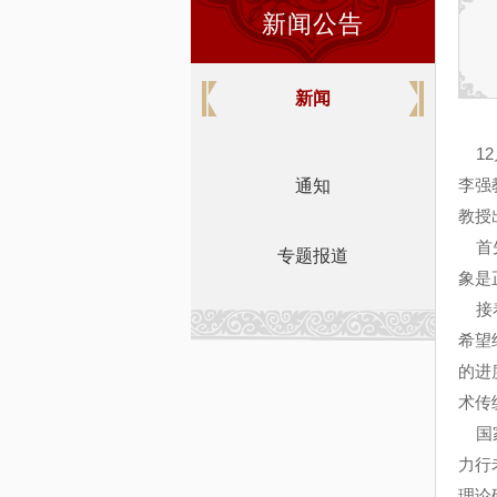
新闻公告
新闻
12
李强
通知
教授
首先
专题报道
象是
接着
希望
的进
术传
国家
力行
理论