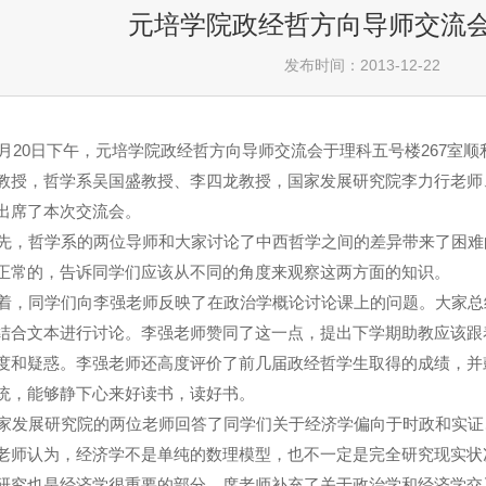
元培学院政经哲方向导师交流
发布时间：2013-12-22
月20日下午，元培学院政经哲方向导师交流会于理科五号楼267室
教授，哲学系吴国盛教授、李四龙教授，国家发展研究院李力行老师
出席了本次交流会。
，哲学系的两位导师和大家讨论了中西哲学之间的差异带来了困难
正常的，告诉同学们应该从不同的角度来观察这两方面的知识。
，同学们向李强老师反映了在政治学概论讨论课上的问题。大家总
结合文本进行讨论。李强老师赞同了这一点，提出下学期助教应该跟
度和疑惑。李强老师还高度评价了前几届政经哲学生取得的成绩，并
统，能够静下心来好读书，读好书。
发展研究院的两位老师回答了同学们关于经济学偏向于时政和实证
老师认为，经济学不是单纯的数理模型，也不一定是完全研究现实状
研究也是经济学很重要的部分。席老师补充了关于政治学和经济学交