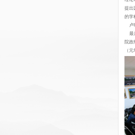
提出
的学
卢晓
最后
院政
（元