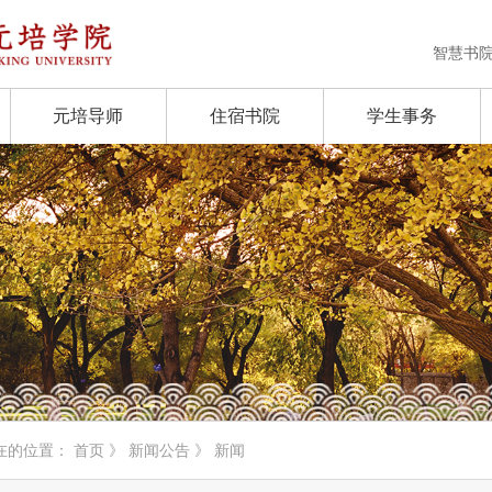
智慧书
元培导师
住宿书院
学生事务
在的位置：
首页
》
新闻公告
》 新闻