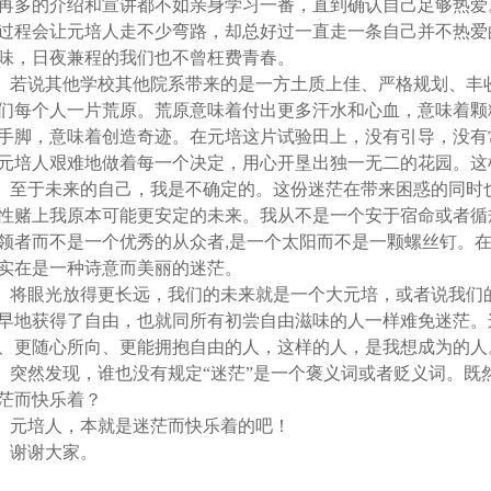
再多的介绍和宣讲都不如亲身学习一番，直到确认自己足够热爱
过程会让元培人走不少弯路，却总好过一直走一条自己并不热爱
味，日夜兼程的我们也不曾枉费青春。
若说其他学校其他院系带来的是一方土质上佳、严格规划、丰
们每个人一片荒原。荒原意味着付出更多汗水和心血，意味着颗
手脚，意味着创造奇迹。在元培这片试验田上，没有引导，没有
元培人艰难地做着每一个决定，用心开垦出独一无二的花园。这
至于未来的自己，我是不确定的。这份迷茫在带来困惑的同时
性赌上我原本可能更安定的未来。我从不是一个安于宿命或者循
领者而不是一个优秀的从众者
,
是一个太阳而不是一颗螺丝钉。
实在是一种诗意而美丽的迷茫。
将眼光放得更长远，我们的未来就是一个大元培，或者说我们
早地获得了自由，也就同所有初尝自由滋味的人一样难免迷茫。
、更随心所向、更能拥抱自由的人，这样的人，是我想成为的人
突然发现，谁也没有规定“迷茫”是一个褒义词或者贬义词。既
茫而快乐着？
元培人，本就是迷茫而快乐着的吧！
谢谢大家。