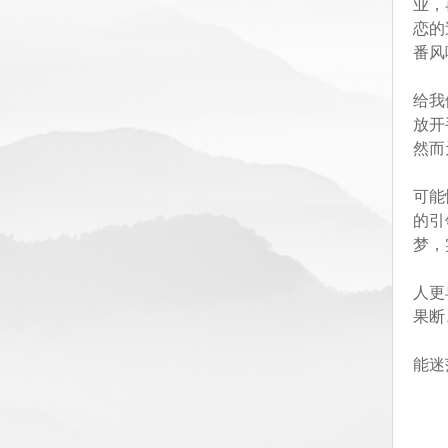
业，
恋的
番风
给我
放开
然而
可能
的引
梦，
人更
果断
能迷