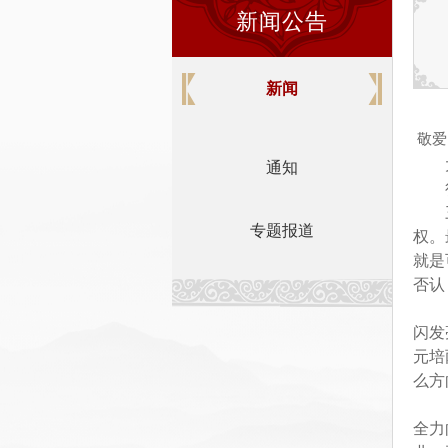
新闻公告
新闻
敬爱
通知
专题报道
权。
就是
否认
闪发
元培
么方
全力