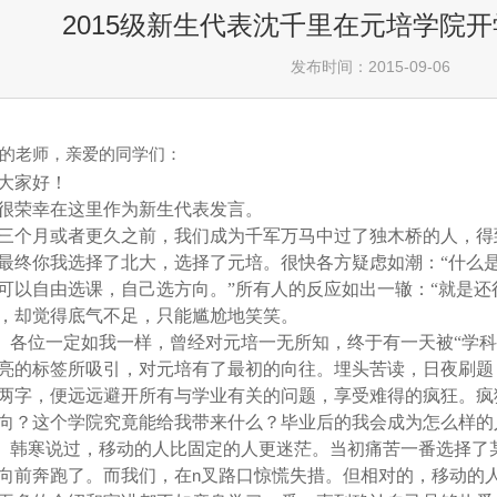
2015级新生代表沈千里在元培学院
发布时间：2015-09-06
的老师，亲爱的同学们：
大家好！
很荣幸在这里作为新生代表发言。
三个月或者更久之前，我们成为千军万马中过了独木桥的人，得
最终你我选择了北大，选择了元培。很快各方疑虑如潮：“什么是
可以自由选课，自己选方向。”所有人的反应如出一辙：“就是还
，却觉得底气不足，只能尴尬地笑笑。
各位一定如我一样，曾经对元培一无所知，终于有一天被“学科交
亮的标签所吸引，对元培有了最初的向往。埋头苦读，日夜刷题
两字，便远远避开所有与学业有关的问题，享受难得的疯狂。疯
向？这个学院究竟能给我带来什么？毕业后的我会成为怎么样的
韩寒说过，移动的人比固定的人更迷茫。当初痛苦一番选择了
向前奔跑了。而我们，在
n
叉路口惊慌失措。但相对的，移动的