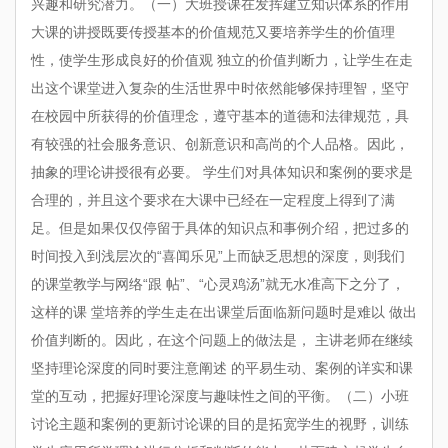
兴趣和研究潜力。（一）大班授课在发挥建立知识体系的作用
大课的讲授既要传授基本的价值规范又要培养学生的价值理
性，使学生形成良好的价值观 独立的价值判断力，让学生在走
出这个课堂进入复杂的生活世界中时依然能够保持理智，坚守
在校园中所获得的价值理念，遵守基本的道德和法律规范，具
有较强的社会服务意识、创新意识和高尚的个人品格。因此，
抽象的理论讲授很有必要。 学生们对具体知识和案例的要求是
合理的，并且这个要求在大课中已经在一定程度上得到了满
足。但是如果仅仅停留于具体的知识点和事例介绍，把过多的
时间投入到浅层次的“喜闻乐见”上而缺乏思想的深度，则我们
的课堂教学与网络“跟 帖”、“心灵鸡汤”就无水准高下之分了，
这样的课 堂培养的学生走在出课堂后面临新问题时是难以 做出
价值判断的。因此，在这个问题上的做法是， 主讲老师在继续
坚持理论深度的同时要注意阐述 的平易生动、案例的详实和课
堂的互动，把握好理论深度与趣味性之间的平衡。（二）小班
讨论主题和案例的更新讨论课的目的是拓宽学生的视野，训练