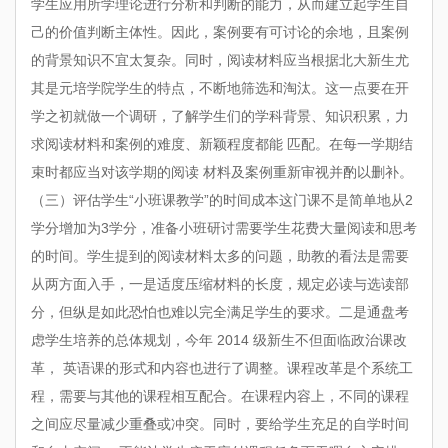
学生应用所学理论进行分析和判断的能力，从而建立起学生自
己的价值判断主体性。因此，案例要有可讨论的余地，且案例
的背景知识不宜太复杂。同时，阅读材料应当根据北大新生尤
其是元培学院学生的特点，不断地筛选和淘汰。这一点要在开
学之初就做一个调研，了解学生们的学科背景、知识积累，力
求阅读材料和案例的难度、新颖程度都能 匹配。在每一学期结
束时都应当对该学期的阅读 材料及案例重新审视并酌以删补。
（三）评估学生“小班课教学”的时间成本这门课不是简单地从2
学分增加为3学分，准备小班研讨需要学生花费大量阅读和思考
的时间。学生提到的阅读材料太多的问题，助教的看法是需要
从两方面入手，一是适度压缩材料的长度，规定必读与选读部
分，但纵是如此恐怕也难以完全满足学生的要求。二是通盘考
虑学生培养的总体规划，今年 2014 级新生不但面临政治课改
革， 英语课的形式和内容也进行了调整。课程改革是个系统工
程，需要与其他的课程相互配合。在课程内容上，不同的课程
之间应尽量减少重叠或冲突。同时，要给学生充足的自学时间