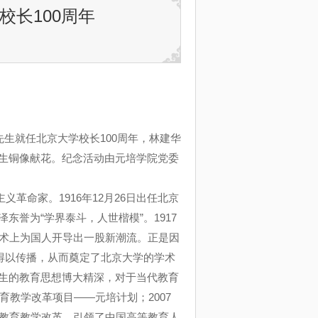
长100周年
先生就任北京大学校长
100
周年，林建华
生铜像献花。纪念活动由元培学院党委
主义革命家。
1916
年
12
月
26
日出任北京
东誉为“学界泰斗，人世楷模”。
1917
术上为国人开导出一股新潮流。正是因
得以传播，从而奠定了北京大学的学术
生的教育思想博大精深，对于当代教育
育教学改革项目——元培计划；
2007
教育教学改革，引领了中国高等教育人