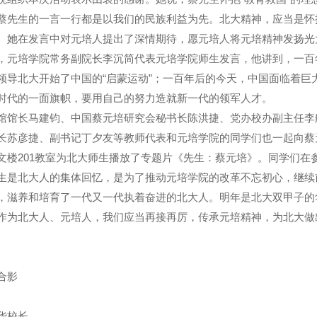
蔡先生的一言一行都是以我们的民族利益为先。北大精神，应当是怀
。她在发言中对元培人提出了深情期待，愿元培人将元培精神发扬光
，元培学院常务副院长李沉简代表元培学院师生发言，他讲到，一百
领导北大开始了中国的“启蒙运动”；一百年后的今天，中国面临着巨
时代的一面旗帜，要用自己的努力造就新一代的领军人才。
馆馆长马建钧、中国蔡元培研究会秘书长陈洪捷、党办校办副主任李
长苏彦捷、副书记丁夕友等教师代表和元培学院的同学们也一起向蔡
文楼
201
教室为北大师生播放了专题片《先生：蔡元培》。同学们在
生是北大人的集体回忆，是为了推动元培学院的改革不忘初心，继续
，滋养和培育了一代又一代执着奋进的北大人。明年是北大双甲子的
作为北大人、元培人，我们应当再接再厉，传承元培精神，为北大做
合影
华校长