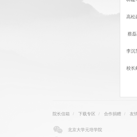
高松
蔡磊
李沉
校长
院长信箱
/
下载专区
/
合作捐赠
/
友
北京大学元培学院