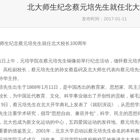
北大师生纪念蔡元培先生就任北大校
发布时间：2017-01-11
师生纪念蔡元培先生就任北大校长
100
周年
1
日上午，元培学院在蔡元培先生铜像前举行纪念活动，缅怀蔡元培
、高松副校长，蔡元培先生的孙女蔡磊砢及北大师生代表向蔡元培先
孙华主持。
培先生出生于
1868
年
1
月
11
日，是中国杰出的教育家、思想家、民主
校长，为中国近代教育、文化、科学事业做出了开创性的贡献，被毛泽
月
9
日，蔡元培先生在北大开学典礼上发表了《就职演说》，从思想学
先生注重学术研究，倡导“思想自由、兼容并包”，科学、民主的思想
，北大也成为新文化运动的中心，五四爱国运动的发祥地。蔡元培先
重要的借鉴意义。
2001
年，北京大学启动以蔡元培先生命名的本科教
元培学院正式成立。
15
年来，元培学院始终积极稳妥地推进北大本科