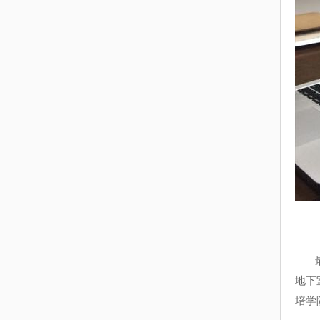
最后
地下
培学