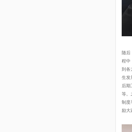
随后
程中
到各
生发
后期
等。
制度
励大