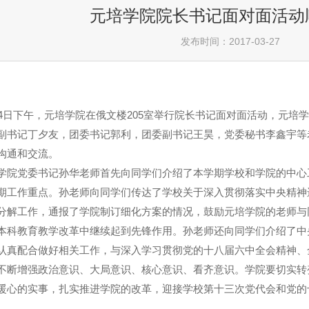
元培学院院长书记面对面活动
发布时间：2017-03-27
4
日下午，元培学院在俄文楼
205
室举行院长书记面对面活动，元培学
副书记丁夕友，团委书记郭利，团委副书记王昊，党委秘书李鑫宇等
沟通和交流。
学院党委书记孙华老师首先向同学们介绍了本学期学校和学院的中心
期工作重点。孙老师向同学们传达了学校关于深入贯彻落实中央精神
分解工作，通报了学院制订细化方案的情况，鼓励元培学院的老师与
本科教育教学改革中继续起到先锋作用。孙老师还向同学们介绍了中
认真配合做好相关工作，与深入学习贯彻党的十八届六中全会精神、
不断增强政治意识、大局意识、核心意识、看齐意识。学院要切实转
暖心的实事，扎实推进学院的改革，迎接学校第十三次党代会和党的