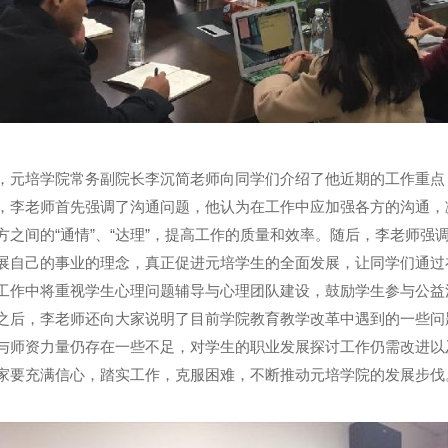
，元培学院常务副院长李沉简老师向同学们介绍了他近期的工作重点
，李老师首先强调了沟通问题，他认为在工作中应加强各方的沟通，
方之间的
“
通情
”
、
“
达理
”
，提高工作的质量和效率。随后，李老师强
展自己的事业的理念，真正促进元培学生的全面发展，让同学们通过
工作中将重视学生心理问题辅导与心理团队建设，鼓励学生参与公益
之后，李老师还向大家说明了目前学院教育教学改革中遇到的一些问
与师资力量仍存在一些不足，对学生的职业发展探讨工作仍需改进以
家要充满信心，踏实工作，克服困难，不断推动元培学院的发展步伐