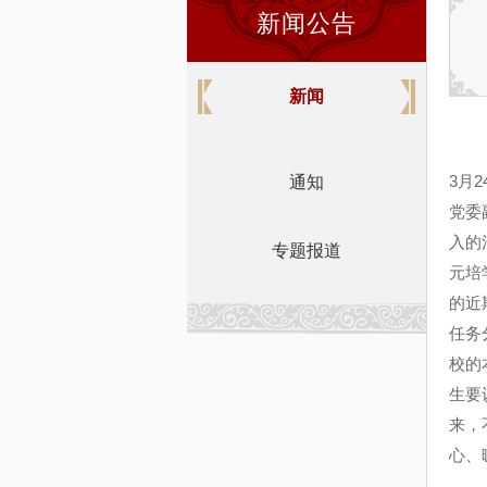
新闻公告
新闻
3
月
2
通知
党委
入的
专题报道
元培
的近
任务
校的
生要
来，
心、