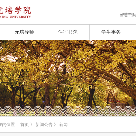
智慧书
元培导师
住宿书院
学生事务
在的位置：
首页
》
新闻公告
》 新闻