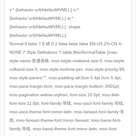
v:* {behavior:url(#default#VML);} o:*
{behavior:url(#default#VML);} w:*
{behavior:url(#default#VML);} .shape
{behavior:url(#default#VML);}
Normal 0 false 7.8 磅 0 2 false false false EN-US ZH-CN X-
NONE
/* Style Definitions */ table.MsoNormalTable {mso-
style-name:普通表格; mso-tstyle-rowband-size:0; mso-tstyle-
colband-size:0; mso-style-noshow:yes; mso-style-priority:99;
mso-style-parent:""; mso-padding-alt:0cm 5.4pt 0cm 5.4pt;
mso-para-margin:0cm; mso-para-margin-bottom:.0001pt;
mso-pagination:widow-orphan; font-size:10.5pt; mso-bidi-
font-size:11.0pt; font-family:等线; mso-ascii-font-family:等线;
mso-ascii-theme-font:minor-latin; mso-fareast-font-family:等
线; mso-fareast-theme-font:minor-fareast; mso-hansi-font-
family:等线; mso-hansi-theme-font:minor-latin; mso-font-