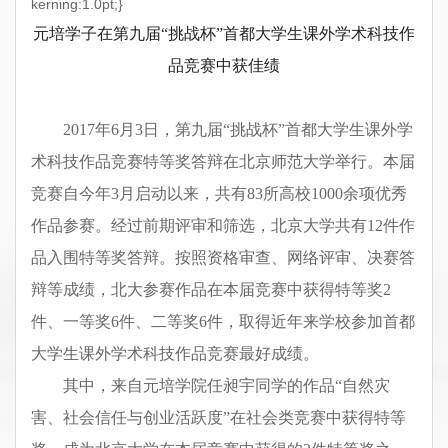
kerning:1.0pt;}
元培学子在第九届
“
挑战杯
”
首都大学生课外学术科技作
品竞赛中获佳绩
2017
年
6
月
3
日，第九届
“
挑战杯
”
首都大学生课外学
术科技作品竞赛特等奖答辩在北京师范大学举行。本届
竞赛自今年
3
月启动以来，共有
83
所高校
1000
余项优秀
作品参赛。经过前期评审和筛选，北京大学共有
12
件作
品入围特等奖答辩。按照资格审查、网络评审、决赛答
辩等成绩，北大参赛作品在本届竞赛中获得特等奖
2
件、一等奖
6
件、二等奖
6
件，取得近年来学校参加首都
大学生课外学术科技作品竞赛最好成绩。
其中，来自元培学院任昶宇同学的作品
“
自然灾
害、社会信任与创业活跃度
”
在社会类竞赛中获得特等