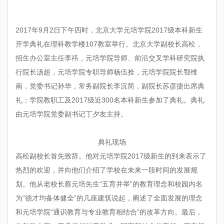
2017
年
9
月
2
日下午四时，北京大学元培学院
2017
级本科新生
开学典礼在理科教学楼
107
教室举行。北京大学副校长高松，
招生办公室主任李祎，元培学院导师、前沿交叉学科研究院执
行院长汤超，元培学院专职导师杨伍拴，元培学院院长鄂维
南，党委书记孙华，常务副院长李沉简，副院长苏彦捷出席典
礼；学院教职工及
2017
级近
300
名本科新生参加了典礼。典礼
由元培学院党委副书记丁夕友主持。
典礼现场
高松副校长首先致辞。他对元培学院
2017
级新生的到来表示了
热烈的欢迎，并向他们介绍了学校在未来一段时间的发展规
划。他从老校长蔡元培先生“五育并举”的教育理念和校园内名
为“德才均备体健全”的几座建筑说起，阐述了全面发展的理念
和元培学院“通识教育与专业教育相结合”的改革方向。最后，