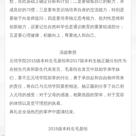
想，在此基础上确定目标和计划；二是要锻炼自己的毅力，养
成良好的习惯；三是要有意识地培养自身的交流能力，特别是
要敢于向老师提问；四是要培养独立思考能力、批判性思维和
创新能力，还要记住自然科学也是通识教育的重要组成部分；
五是要心理健康，积极向上，尊重他人和自己。
汤超教授
元培学院
2015
级本科生毛基恒和
2017
级本科生杨正颖分别作为
在校生代表和新生代表发言。毛基恒在发言中鼓励学弟学妹
们，要不忘元培学院前辈的付出，勇于承担起和自由相伴而来
的责任，将自己与元培学院紧密相连。杨正颖则分享了自己初
入元培的感受：对于父母的感激，相聚燕园的荣幸，对于宽容
的体悟以及坚守理想的执着。
典礼在全场热烈的掌声中圆满结束。
2015
级本科生毛基恒