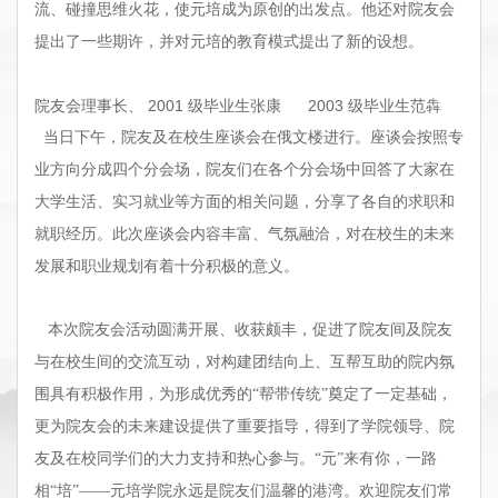
流、碰撞思维火花，使元培成为原创的出发点。他还对院友会
提出了一些期许，并对元培的教育模式提出了新的设想。
院友会理事长、
2001
级毕业生张康
2003
级毕业生范犇
当日下午，院友及在校生座谈会在俄文楼进行。座谈会按照专
业方向分成四个分会场，院友们在各个分会场中回答了大家在
大学生活、实习就业等方面的相关问题，分享了各自的求职和
就职经历。此次座谈会内容丰富、气氛融洽，对在校生的未来
发展和职业规划有着十分积极的意义。
本次院友会活动圆满开展、收获颇丰，促进了院友间及院友
与在校生间的交流互动，对构建团结向上、互帮互助的院内氛
围具有积极作用，为形成优秀的“帮带传统”奠定了一定基础，
更为院友会的未来建设提供了重要指导，得到了学院领导、院
友及在校同学们的大力支持和热心参与。“元”来有你，一路
相“培”——元培学院永远是院友们温馨的港湾。欢迎院友们常