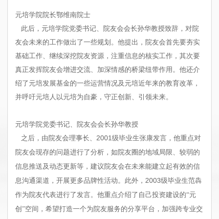
元培学院院长鄂维南院士
此后，元培学院党委书记、院友会会长孙华教授致辞，对院
友会未来的工作做出了一些规划。他提出，院友会首先要夯实
基础工作、继续深挖院友资源，注重信息的核实工作，其次要
真正发挥院友会
增进交流、加深情感的桥梁纽带作用。他还介
绍了元培发展基金的一些运营情况及元培近年来的教育改革，
并呼吁元培人以元培为自豪，守正创新、引领未来。
元培学院党委书记、院友会会长孙华教授
之后，由院友会理事长、
2001
级毕业生张康发言，他重点对
院友会现存的问题进行了分析，如院友圈的地域局限、较弱的
信息推送及动态更新等，建议院友会在未来能建立起有效的信
2003
息沟通渠道，开展更多品牌性活动。此外，
级毕业生范犇
作为院友代表进行了发言。他重点介绍了自己投资建设的“元
创”空间，希望打造一个为院友服务的分享平台，加强跨专业交