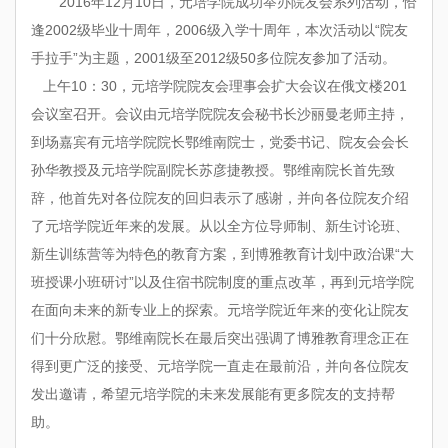
2
016
年
12
月
10
日，元培学院成功举办院友会系列活动，恰
逢
2002
级毕业十周年，
2006
级入学十周年，本次活动以“院友
手拉手”为主题，
2001
级至
2012
级
50
多位院友参加了活动。
上午
10
：
30
，元培学院院友会理事会扩大会议在俄文楼
201
会议室召开。会议由元培学院院友会秘书长沙丽曼老师主持，
到场嘉宾有元培学院院长鄂维南院士，党委书记、院友会会长
孙华教授及元培学院副院长苏彦捷教授。鄂维南院长首先致
辞，他首先对各位院友的回归表示了感谢，并向各位院友介绍
了元培学院近年来的发展。从以全方位导师制、新生讨论班、
新生训练营等为特色的教育方案，到博雅教育计划中政治课“大
班授课小班研讨”以及住宿书院制度的重点改革，再到元培学院
在面向未来的新专业上的探索。元培学院近年来的变化让院友
们十分欣慰。鄂维南院长在最后突出强调了博雅教育理念正在
得到更广泛的接受、元培学院一直走在最前沿，并向各位院友
发出邀请，希望元培学院的未来发展能有更多院友的支持帮
助。