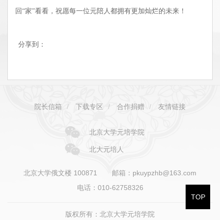
回“家”看看，祝愿每一位元陪人都拥有更加灿烂的未来！
分享到：
院长信箱
/
下载专区
/
合作捐赠
/
友情链接
北京大学元培学院
北大元培人
北京大学俄文楼 100871
邮箱：pkuypzhb@163.com
电话：010-62758326
TOP
版权所有：北京大学元培学院