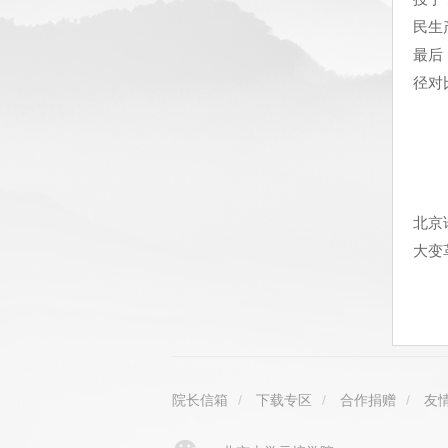
民生
最后
径对
北京
大变
院长信箱
/
下载专区
/
合作捐赠
/
友