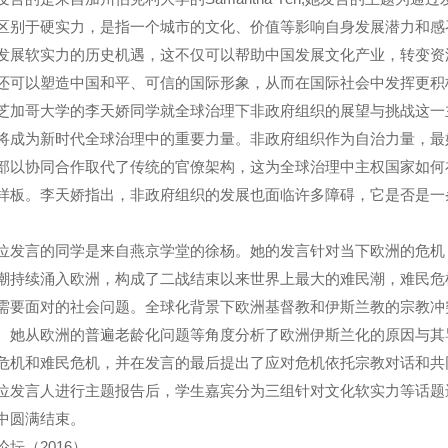
区别于硬实力，是指一个城市的文化、价值等影响自身发展潜力和感召力
发展软实力的历史机遇，这不仅可以帮助中国发展文化产业，转变资
还可以塑造中国和平、可信的国际形象，从而在国际社会中发挥更积
芝加哥大学的李天娇同学就全球治理下非政府组织的展望与挑战这一
将成为新时代全球治理中的重要力量。非政府组织作为自治力量，最
部以协同合作取代了传统的官僚架构，这为全球治理中主权国家如何
样板。李天娇指出，非政府组织的发展也面临许多障碍，它是否是一
位发言的同学是来自燕京学堂的徐杨。她的发言针对当下欧洲的危机：
潮持续涌入欧洲，构成了二战结束以来世界上最大的难民潮，难民危
需要面对的社会问题。全球化背景下欧洲基督教和伊斯兰教的宗教冲
。她从欧洲的普遍老龄化问题等角度分析了欧洲伊斯兰化的原因与其
危机和难民危机，并在发言的最后提出了应对危机依托宗教对话和共
位发言人进行主题报告后，学生嘉宾分为三组针对文化软实力等话题
中圆满结束。
论坛（2016）