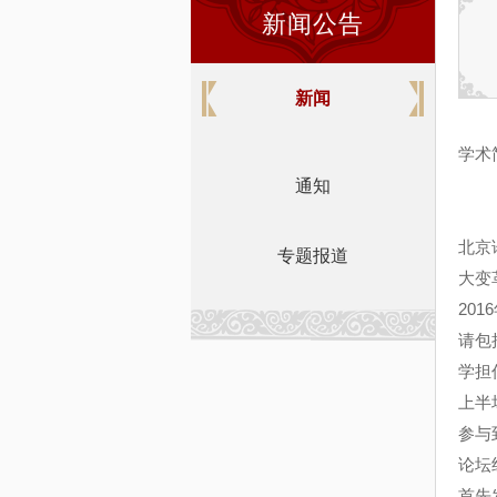
新闻公告
新闻
学术
通知
北京
专题报道
大变
20
请包
学担
上半
参与
论坛
首先