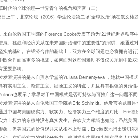
革时代的全球治理—世界青年的视角和声音（二）
月5日上午，北京论坛（2016）学生论坛第二场“全球政治”场在俄文楼
。
，来自伦敦国王学院的Florence Cooke发表了题为“21世纪世
进展、挑战和经济关系在未来国际治理中的重要性”的演讲。她通过
坚实的基础。在经济合作的基础上，双方在全球问题也必将拥有进行
中欧合作面临更多的挑战，如何面对这些困难则不仅仅关系到中欧双
有重要影响。
位发表演讲的是来自燕京学堂的Yuliana Dementyeva ，她就
具有实用主义、渐进主义、经验主义的特点，并且具有很强的灵活性
Yuliana也展示了学界对于中国模式是否可持续与可推广这一问题不
位发表演讲的是来自伦敦国王学院的Eric Schimidt。他发言的题
通过中国与美国硬实力、软实力、经济实力三个维度的对比，Eric
实力上权力的东移并没有真实发生。在软实力领域也如此，虽然美国
形象，但美国式的价值观并未从根本上动摇，Eric幽默地指出诺贝
了他。在经济实力的对比分析中，他则提出中国作为拥有最多人口的