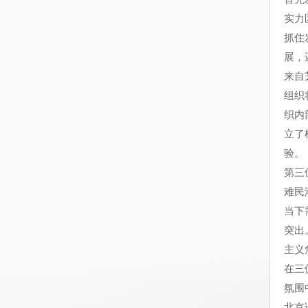
实力
抓住
展，
来自
组织
织内
立了
验。
第三
难民
当下
突出
主义
在三
氛围
北京