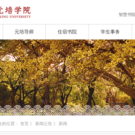
智慧书
元培导师
住宿书院
学生事务
在的位置：
首页
》
新闻公告
》 新闻