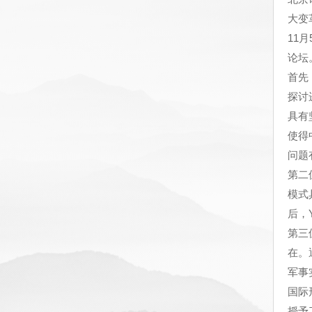
大变
11
论坛
首先
探讨
具有
使得
问题
第二
模式
后，
第三
在。
军事
国际
授予