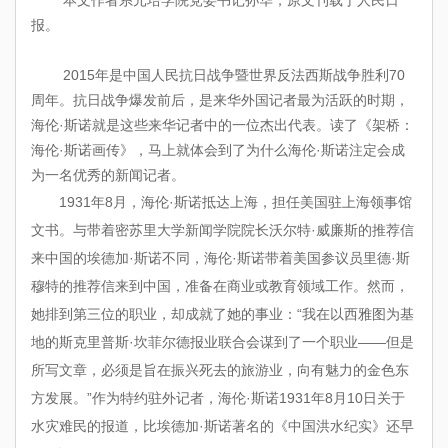
报。
2015
年是中国人民抗日战争暨世界反法西斯战争胜利
70
周年。抗日战争爆发前后，是来华外国记者最为活跃的时期，
海伦·斯诺就是这些来华记者中的一位杰出代表。读了《架桥：
海伦·斯诺画传》，马上就体会到了为什么海伦·斯诺注定会成
为一名优秀的新闻记者。
1931
年
8
月，海伦·斯诺抵达上海，担任美国驻上海领事馆
文书。与带着密苏里大学新闻学院院长沃尔特·威廉斯的推荐信
来中国的埃德加·斯诺不同，海伦·斯诺带着美国参议员里德·斯
穆特的推荐信来到中国，准备在商业或教育领域工作。然而，
她排到第三位的职业，却成就了她的事业：“我在以西雅图为基
地的斯克里普斯·坎菲尔德报业联合会谋到了一个职业——但是
所写文章，必须是旨在振兴死去的旅游业，向有魅力的金色东
方发展。”作为特约驻外记者，海伦·斯诺
1931
年
8
月
10
日关于
水灾难民的报道，比埃德加·斯诺著名的《中国洪水纪实》还早