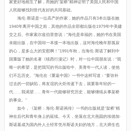
家更好地相互了解，而她的“架桥”精神证明了美国人民和中国
人民能够找到世代友好的共同基础。
海伦·斯诺是一位高产的作家，她的作品只有
3
本出版在她
1940
年离开中国之前，其他的作品全部都出版在
1979
年中美建
交之后。作家索尔兹伯里曾说：“海伦是幸福的，她的书在美国
未能出版，在中国却一本接一本地出版，这对海伦晚年那孤寂
的心，是多么大的安慰啊！”
1991
年秋，当海伦·斯诺了解到中
国重版了她的名著《续西行漫记》时，对一位中国朋友说：“我
唯一的希望，是把我写的书出版给中、美青年一代人读，使他
们不忘历史。”海伦在《重返中国》一书中这样写道：“要弥补
过去的一切缺陷，将友谊的火炬传递下去，就要靠年轻的一
代……我渴望……青年一代能够研究历史，能够继续从事架桥
的事业。”
如今，《架桥：海伦·斯诺画传》一书的出版就是“架桥”精
神在后代和青年身上的延续。今天，坐落在北大燕园的埃德加·
斯诺墓成为国内外人士经常凭吊斯诺夫妇的地方，北大师生也