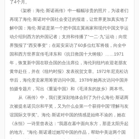
了
4
个月。
《架桥：海伦·斯诺画传》中一幅幅珍贵的照片，为读者们
再现了海伦·斯诺对中国社会变迁的报道，让世界更加真实地了
解中国：海伦·斯诺是第一个把中国左翼画家和现代中国文学运
动介绍到西方的外国记者；支持和传播了“一二·九”运动；向世
界预报了“西安事变”；在延安采访了
60
多位红军将领，向全中
国和西方世界宣传毛泽东和《抗日救国十大纲领》……
1971
年，恢复新中国在联合国的合法席位，海伦到纽约欢迎老朋友
黄华赴任，并在《纽约时报》发表祝贺文章。
1972
年尼克松访
华后，海伦变卖家用筹资访问中国。
1978
年她再次访问中国并
拍摄专题片，写出《重返中国》和《毛泽东的故乡》两本书。
从《画传》中，我们更深刻地体会到了为什么海伦·斯诺两
次被提名诺贝尔和平奖，又为什么会第一个获得中国“理解与友
谊国际文学奖”。海伦·斯诺对中国的情感是始终不渝的，她在
《永恒》一诗里曾表达：“我愿在墓中面向东方，那是太阳升起
的地方。”海伦·斯诺通过她写中国的作品，帮助中美这两个国