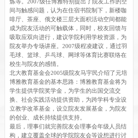
炼等。
2007
级任博雅特别提出了院友工作的空
间与触感问题，认为在住宿书院制下，新楼咖
啡厅、茶座、俄文楼三层大面积活动空间都能
成为院友活动的可触载体，同时，校友回馈与
吸取应双向进行，建议学院利用学校资源，为
院友举办专场讲座。
2007
级程凌建议，通过羽
毛球、篮球、乒乓球、网球等体育比赛联络在
校生与院友的感情。
北大教育基金会
2005
级院友马宇民介绍了元培
博雅教育基金的基本思路：博雅教育基金将为
学生提供学院奖学金，为学生的出国交流交
换、社会实践活动提供资助，为跨学科专业设
立教学改革基金，设立院友发展基金，为院友
的创业、成长持续提供支持。
最后，理事们就完善院友会理事会年级人员结
构，建立覆盖全球的学院院友会等设想进行讨