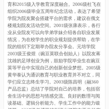
育和2015级入学教育深度融合。
2006
级杜飞在
组织
2006
级毕业五周年纪念活动，表达了希望
学院为院友聚会搭建平台的需求，建议在俄文
楼规划院友活动空间。
2001
级张康表示，各行
业从业院友可以向学弟学妹介绍各自职业发展
情况，为在校学生的职业规划提供帮助，在学
院的组织下定期举办院友分享会。元培学院
2003
级王俊煜（豌豆荚联合创始人）以院友蒋
沈雄的足球创业为例，鼓励学院毕业生在豌豆
荚等平台中实现自己的创新创业梦想。
2005
级
黄华泰认为通识教育与职业教育并不对立，同
学们应立志终生学习。
2003
级陈昌明（融360
产品总监）总结了学院对自己的培养，包括宿
舍生活中的思想与情感交流、良好的数理与阅
读基础、逻辑分析能力、学生工作中的能力锻