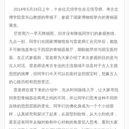
2014年5月24日上午，十余位元培学生在元培导师、考古文
博学院雷兴山教授的带领下，参观了国家博物馆举办的青铜器
展览。
尽管周六一早天降细雨，但并没有降低同学们的参观热情。
九点一刻，同学们在国家博物馆前与雷老师汇合完毕后，都急
不可耐地直奔位于四层的青铜器展厅，期盼能早些与国宝面对
面。在正式参观前，雷老师为大家介绍了本次参观的目的是与
古人对话。雷老师说考古专业的主流领域不涉及对于古人主观
思想的揣摩，但同学们今天可以在面对这些国宝时，想象古人
的心路历程和思想变迁。
雷老师在接下来的介绍中，先从时间脉络入手，让大家寻找
同类型青铜器在商周之间的不同，并让同学们思考这种不同所
反映的思想层面的变化。同学们仿佛化身成为一个个小侦探
样，认真研究和探讨了起来，从器型到纹饰，从大小到色泽，
甚至还有同学从轴对称和中心对称的角度切入思考。看到大家