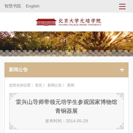
智慧书院
English
新闻公告
您所在的位置：
首页
》
新闻公告
》 新闻
雷兴山导师带领元培学生参观国家博物馆
青铜器展
发布时间：2014-05-29