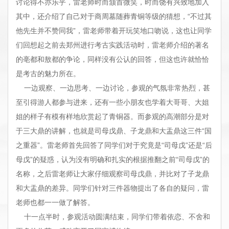
讨论得不亦乐乎，雷老师时而颔首微笑，时而饶有兴致地加入
其中，还介绍了自己对于商周墓随葬青铜等级的猜想，“不过其
他先生并不赞同我”，雷老师带着开玩笑地口吻说，这也让同学
们回想起之前去郑州进行考古实践活动时，雷老师介绍的著名
的亳都和敖都的争论，同样没有公认的回答，但这也许就恰恰
是考古的魅力所在。
一边观察、一边思考、一边讨论，参观的气氛非常热烈，甚
至引得游人都参与进来，还有一些小朋友也学着大哥哥、大姐
姐的样子有模有样地欣赏起了青铜器。而参观的高潮部分是对
于三大鼎的讲解，也就是司母戊鼎、子龙鼎和大盂鼎这三件“国
之重器”。雷老师首先回答了同学们对于究竟是“司母戊”还是“后
母戊”的疑惑，认为没有明确和扎实的根据推翻之前“司母戊”的
名称，之后雷老师让大家仔细观察司母戊鼎，并比对了子龙鼎
和大盂鼎的差异。同学们针对三件器物提出了各自的疑问，雷
老师也都一一做了解答。
十一点半时，参观活动圆满结束，同学们带着依恋、不舍和