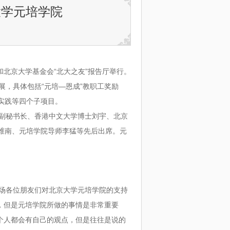
大学元培学院
“
”
和北京大学基金会
北大之友
报告厅举行。
“
—
”
展，具体包括
元培
恩成
教职工奖励
实践等四个子项目。
副秘书长、香港中文大学博士刘宇、北京
维南、元培学院导师李猛等先后出席。元
场各位朋友们对北京大学元培学院的支持
，但是元培学院所做的事情是非常重要
个人都会有自己的观点，但是往往是说的