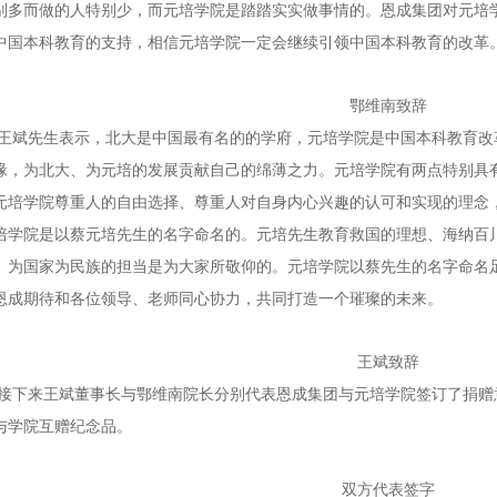
别多而做的人特别少，而元培学院是踏踏实实做事情的。恩成集团对元培
中国本科教育的支持，相信元培学院一定会继续引领中国本科教育的改革
鄂维南致辞
王斌先生表示，北大是中国最有名的的学府，元培学院是中国本科教育改
缘，为北大、为元培的发展贡献自己的绵薄之力。元培学院有两点特别具
元培学院尊重人的自由选择、尊重人对自身内心兴趣的认可和实现的理念
培学院是以蔡元培先生的名字命名的。元培先生教育救国的理想、海纳百
、为国家为民族的担当是为大家所敬仰的。元培学院以蔡先生的名字命名
恩成期待和各位领导、老师同心协力，共同打造一个璀璨的未来。
王斌致辞
接下来王斌董事长与鄂维南院长分别代表恩成集团与元培学院签订了捐赠
与学院互赠纪念品。
双方代表签字