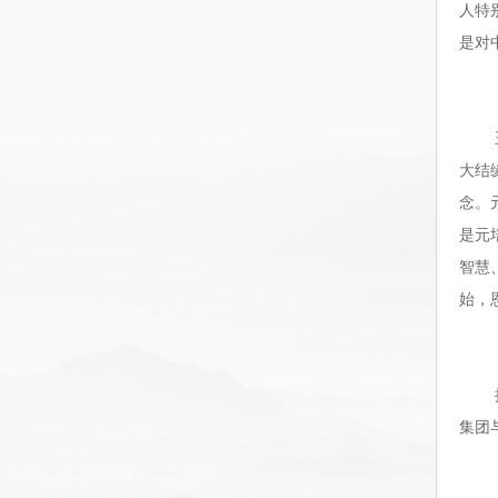
人特
是对
大结
念。
是元
智慧
始，
集团