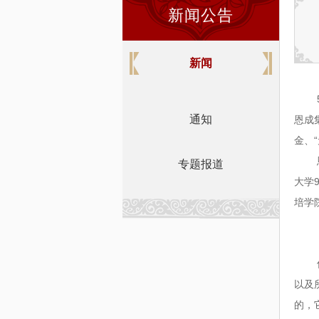
新闻公告
新闻
通知
恩成
“
金、
专题报道
大学
培学
以及
的，