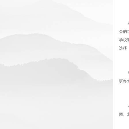
会的
学校
选择
更多
团、