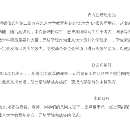
双方互赠纪念品
“
”
捐赠仪式的第二部分在北京大学教育基金会
北大之友
报告厅举行。赵文
功能，随后她讲到，本次捐赠协议中，恩成集团特别关注于考古、国学等
教学科研最重要的力量，元培学院作为北京大学最好的学院之一，学生素
一定会发挥出更大的效力。学校基金会也会对项目进行高效的监管，以使
赵文莉致辞
李猛老师表示，元培是北大改革的先锋，元培很多工作已经在全校范围内
力量来支持元培，使元培能够越办越好，变成大家期待的本科教育。
李猛致辞
在到场各位嘉宾、老师、同学们的共同见证下，王斌董事长、赵文莉副秘
北京大学教育基金会、元培学院完成签约仪式。