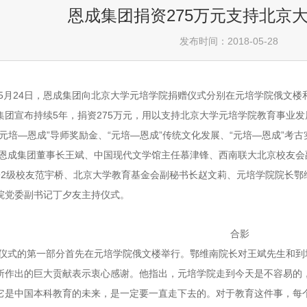
恩成集团捐资275万元支持北京
发布时间：2018-05-28
5
24
月
日，恩成集团向北京大学元培学院捐赠仪式分别在元培学院俄文楼
5
275
集团宣布持续
年，捐资
万元，用以支持北京大学元培学院教育事业发
—
”
“
—
”
“
—
”
元培
恩成
导师奖励金、
元培
恩成
传统文化发展、
元培
恩成
考古
恩成集团董事长王斌、中国现代文学馆主任慕津锋、西南联大北京校友会
92
级校友范宇桥、北京大学教育基金会副秘书长赵文莉、元培学院院长鄂
院党委副书记丁夕友主持仪式。
合影
仪式的第一部分首先在元培学院俄文楼举行。鄂维南院长对王斌先生和到
所作出的巨大贡献表示衷心感谢。他指出，元培学院走到今天是不容易的
它是中国本科教育的未来，是一定要一直走下去的。对于教育这件事，每